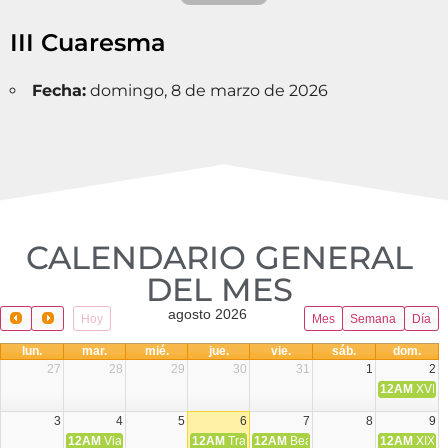
III Cuaresma
Fecha:
domingo, 8 de marzo de 2026
CALENDARIO GENERAL
DEL MES​
agosto 2026
Hoy
Mes
Semana
Día
lun.
mar.
mié.
jue.
vie.
sáb.
dom.
27
28
29
30
31
1
2
12AM
XVIII 
3
4
5
6
7
8
9
12AM
Viaje Diocesano a Japón.
12AM
Transfiguración del Señor
12AM
Beatos Cruz Laplana, obispo,
12AM
XIX T