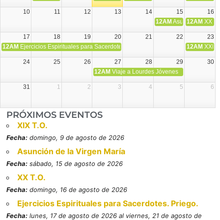
10
11
12
13
14
15
16
12AM
Asunción de la V
12AM
XX T.
17
18
19
20
21
22
23
12AM
Ejercicios Espirituales para Sacerdotes. Priego.
12AM
XXI T
24
25
26
27
28
29
30
12AM
Viaje a Lourdes Jóvenes
31
1
2
3
4
5
6
PRÓXIMOS EVENTOS
XIX T.O.
Fecha:
domingo, 9 de agosto de 2026
Asunción de la Virgen María
Fecha:
sábado, 15 de agosto de 2026
XX T.O.
Fecha:
domingo, 16 de agosto de 2026
Ejercicios Espirituales para Sacerdotes. Priego.
Fecha:
lunes, 17 de agosto de 2026 al viernes, 21 de agosto de