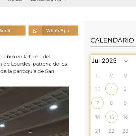
nkedIn
WhatsApp
CALENDARIO
lebró en la tarde del
en de Lourdes, patrona de los
de la parroquia de San
L
M
M
30
2
1
8
9
7
14
16
15
21
22
23