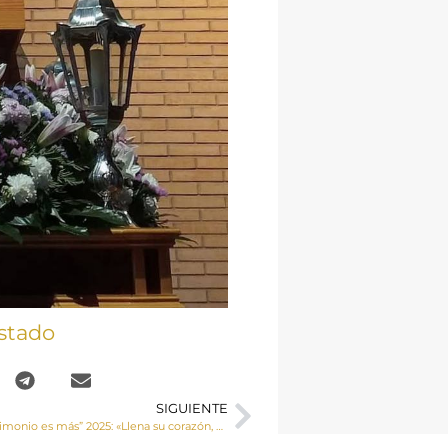
stado
SIGUIENTE
Campaña “Matrimonio es más” 2025: «Llena su corazón, hazlo latir»