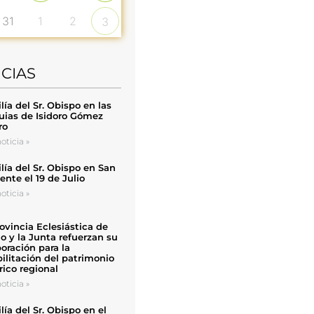
31
1
2
3
ICIAS
ía del Sr. Obispo en las
uias de Isidoro Gómez
ro
oticia »
ía del Sr. Obispo en San
nte el 19 de Julio
oticia »
ovincia Eclesiástica de
o y la Junta refuerzan su
oración para la
ilitación del patrimonio
rico regional
oticia »
ía del Sr. Obispo en el