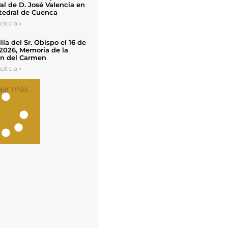
al de D. José Valencia en
tedral de Cuenca
oticia »
ía del Sr. Obispo el 16 de
 2026, Memoria de la
en del Carmen
oticia »
gar más