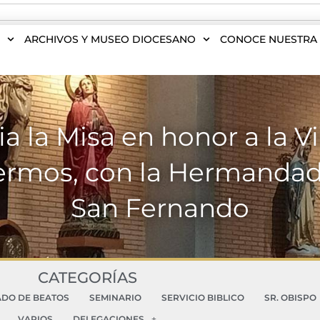
S
ARCHIVOS Y MUSEO DIOCESANO
CONOCE NUESTRA 
cia la Misa en honor a la 
ermos, con la Hermandad
San Fernando
CATEGORÍAS
ADO DE BEATOS
SEMINARIO
SERVICIO BIBLICO
SR. OBISPO
VARIOS
DELEGACIONES