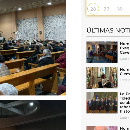
29
30
28
ÚLTIMAS NOT
Homil
Exeq
Cave
Leer n
Homil
Cleme
Leer n
La Pr
Toled
colab
rehab
histó
Leer n
Homil