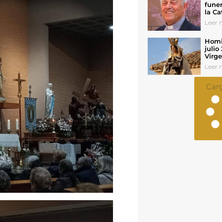
funer
la Ca
Leer n
Homil
julio
Virg
Leer n
Car