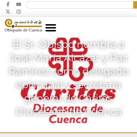
El Sr. Obispo nombra a
José María Alcázar y Paz
Ramírez como delegado
episcopal y secretaria
general de Cáritas
Diocesana de Cuenca