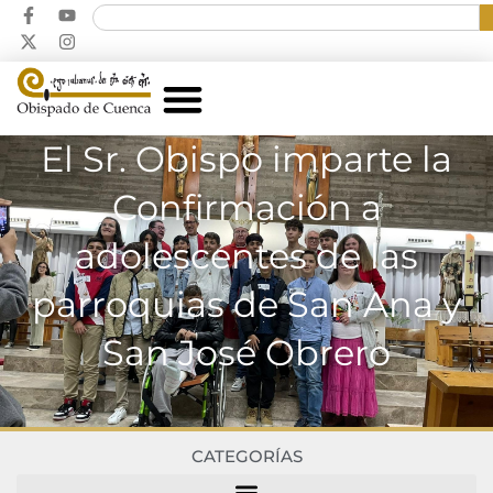
El Sr. Obispo imparte la
Confirmación a
adolescentes de las
parroquias de San Ana y
San José Obrero
CATEGORÍAS