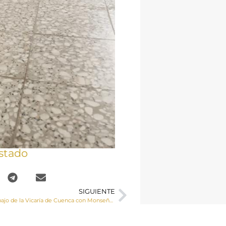
stado
SIGUIENTE
Reunión de trabajo de la Vicaría de Cuenca con Monseñor José Mª Yanguas