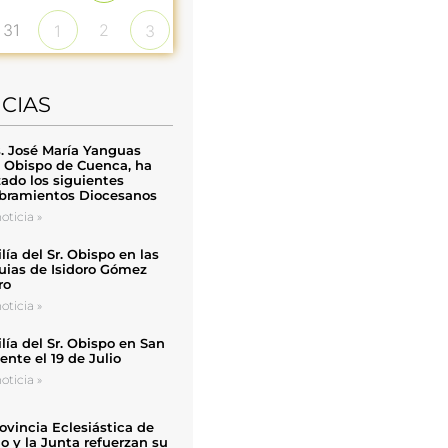
31
2
1
3
ICIAS
. José María Yanguas
, Obispo de Cuenca, ha
zado los siguientes
ramientos Diocesanos
oticia »
ía del Sr. Obispo en las
uias de Isidoro Gómez
ro
oticia »
ía del Sr. Obispo en San
nte el 19 de Julio
oticia »
ovincia Eclesiástica de
o y la Junta refuerzan su