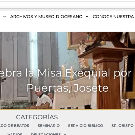
S
ARCHIVOS Y MUSEO DIOCESANO
CONOCE NUESTRA 
lebra la Misa Exequial por
Puertas, Josete
CATEGORÍAS
ADO DE BEATOS
SEMINARIO
SERVICIO BIBLICO
SR. OBISPO
VARIOS
DELEGACIONES