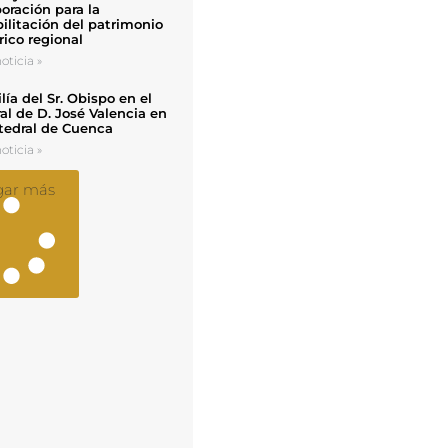
oración para la
ilitación del patrimonio
rico regional
oticia »
ía del Sr. Obispo en el
al de D. José Valencia en
tedral de Cuenca
oticia »
gar más