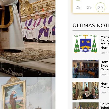
28
29
30
ÚLTIMAS NOT
Mons
Sanz
reali
Nomb
Leer n
Homil
Exeq
Cave
Leer n
Homil
Cleme
Leer n
La Pr
Toled