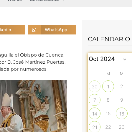
nkedIn
WhatsApp
CALENDARIO
iaguilla el Obispo de Cuenca,
por D. José Martínez Puertas,
ficiada por numerosos
L
M
M
2
30
1
8
9
7
15
14
16
22
23
21