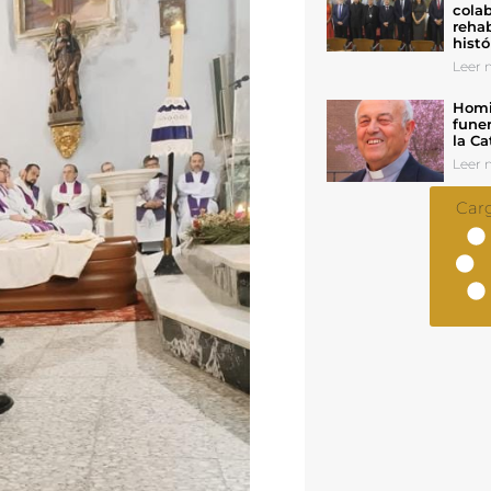
colab
rehab
histó
Leer n
Homil
funer
la Ca
Leer n
Car