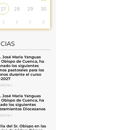
28
29
30
27
3
4
5
6
ICIAS
. José María Yanguas
, Obispo de Cuenca, ha
nado los siguientes
nos pastorales para los
nos durante el curso
-2027
oticia »
. José María Yanguas
, Obispo de Cuenca, ha
zado los siguientes
ramientos Diocesanos
oticia »
ía del Sr. Obispo en las