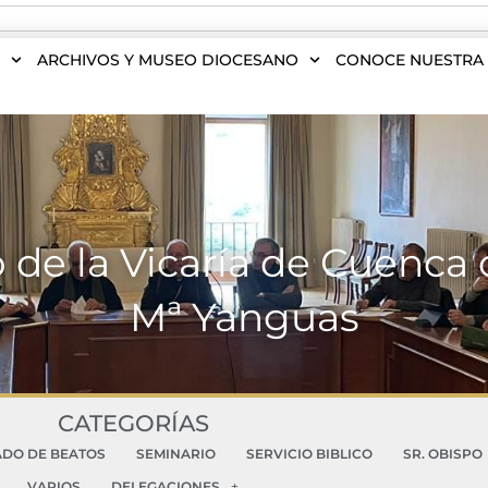
S
ARCHIVOS Y MUSEO DIOCESANO
CONOCE NUESTRA 
 de la Vicaría de Cuenc
Mª Yanguas
CATEGORÍAS
ADO DE BEATOS
SEMINARIO
SERVICIO BIBLICO
SR. OBISPO
VARIOS
DELEGACIONES