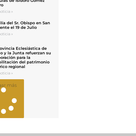
uias de Isidoro Gómez
ro
oticia »
ía del Sr. Obispo en San
nte el 19 de Julio
oticia »
ovincia Eclesiástica de
o y la Junta refuerzan su
oración para la
ilitación del patrimonio
rico regional
oticia »
gar más