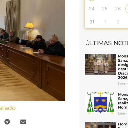
24
25
26
31
1
2
ÚLTIMAS NOT
Mons
Sanz
desig
desti
Diáco
2026
Leer n
Mons
Sanz
reali
stado
Nomb
Leer n
Homil