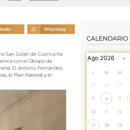
nkedIn
WhatsApp
CALENDARIO
rio San Julián de Cuenca ha
Cuenca con el Obispo de
eral, D. Antonio Fernández.
L
M
M
, el Plan Pastoral y el
27
28
29
3
5
4
10
11
12
18
19
17