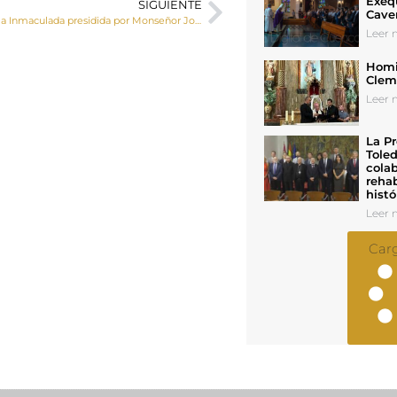
Exeq
SIGUIENTE
Cave
Gran Vigilia de la Inmaculada presidida por Monseñor José Mª Yanguas
Leer n
Homil
Cleme
Leer n
La Pr
Toled
colab
rehab
histó
Leer n
Car