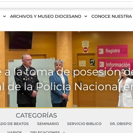
S
ARCHIVOS Y MUSEO DIOCESANO
CONOCE NUESTRA 
te a la toma de posesión 
al de la Policía Nacional 
CATEGORÍAS
ADO DE BEATOS
SEMINARIO
SERVICIO BIBLICO
SR. OBISPO
VARIOS
DELEGACIONES