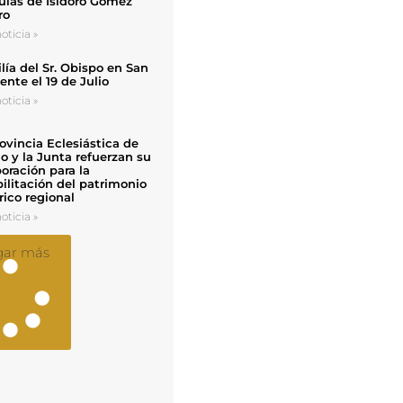
uias de Isidoro Gómez
ro
oticia »
ía del Sr. Obispo en San
nte el 19 de Julio
oticia »
ovincia Eclesiástica de
o y la Junta refuerzan su
oración para la
ilitación del patrimonio
rico regional
oticia »
gar más