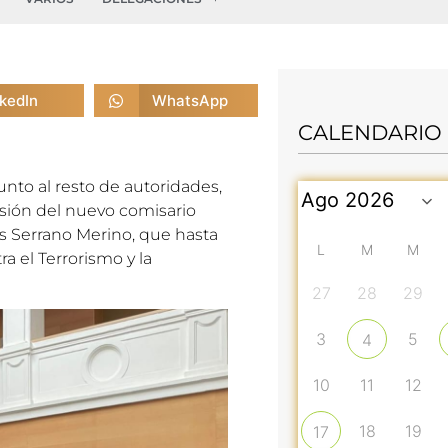
nkedIn
WhatsApp
CALENDARIO
nto al resto de autoridades,
esión del nuevo comisario
uis Serrano Merino, que hasta
L
M
M
a el Terrorismo y la
27
28
29
3
5
4
10
11
12
18
19
17