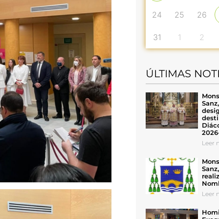
24
25
26
31
1
2
ÚLTIMAS NOT
Mons
Sanz
desig
desti
Diáco
2026
Leer n
Mons
Sanz
reali
Nomb
Leer n
Homil