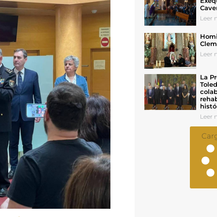
Exeq
Cave
Leer n
Homil
Cleme
Leer n
La Pr
Toled
colab
rehab
histó
Leer n
Car