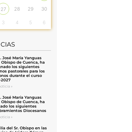
28
29
30
27
3
4
5
6
ICIAS
. José María Yanguas
, Obispo de Cuenca, ha
nado los siguientes
nos pastorales para los
nos durante el curso
-2027
oticia »
. José María Yanguas
, Obispo de Cuenca, ha
zado los siguientes
ramientos Diocesanos
oticia »
ía del Sr. Obispo en las