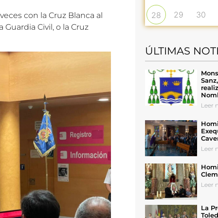
29
30
28
veces con la Cruz Blanca al
 Guardia Civil, o la Cruz
ÚLTIMAS NOT
Mons
Sanz
reali
Nomb
Leer n
Homil
Exeq
Cave
Leer n
Homil
Cleme
Leer n
La Pr
Toled