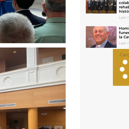
colab
rehab
histó
Leer n
Homil
funer
la Ca
Leer n
Car