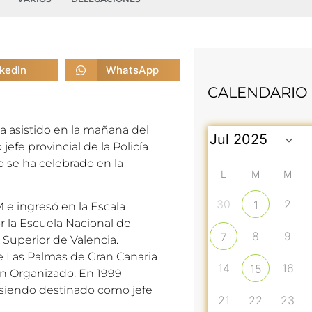
nkedIn
WhatsApp
CALENDARIO
 asistido en la mañana del
efe provincial de la Policía
 se ha celebrado en la
L
M
M
30
2
1
e ingresó en la Escala
or la Escuela Nacional de
8
9
7
a Superior de Valencia.
e Las Palmas de Gran Canaria
14
16
15
en Organizado. En 1999
e siendo destinado como jefe
21
22
23