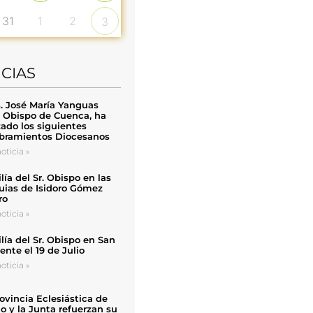
31
1
2
3
ICIAS
. José María Yanguas
, Obispo de Cuenca, ha
zado los siguientes
ramientos Diocesanos
oticia »
ía del Sr. Obispo en las
uias de Isidoro Gómez
ro
oticia »
ía del Sr. Obispo en San
nte el 19 de Julio
oticia »
ovincia Eclesiástica de
o y la Junta refuerzan su