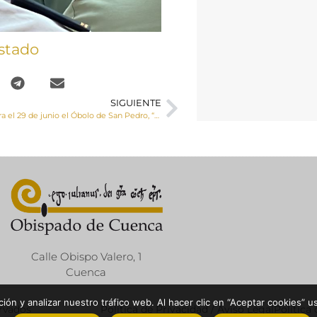
stado
SIGUIENTE
La Iglesia celebra el 29 de junio el Óbolo de San Pedro, “Jornada mundial de la caridad del Papa”
Calle Obispo Valero, 1
Cuenca
ón y analizar nuestro tráfico web. Al hacer clic en “Aceptar cookies” u
ervados
Política de Privacidad / Aviso Legal
Política