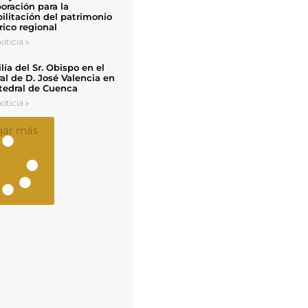
oración para la
ilitación del patrimonio
rico regional
oticia »
ía del Sr. Obispo en el
al de D. José Valencia en
tedral de Cuenca
oticia »
gar más