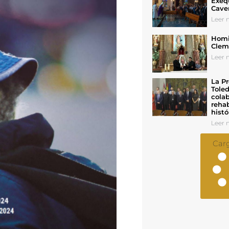
Exeq
Cave
Leer n
Homil
Cleme
Leer n
La Pr
Toled
colab
rehab
histó
Leer n
Car