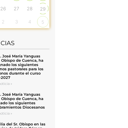
26
27
28
29
2
3
4
5
ICIAS
. José María Yanguas
, Obispo de Cuenca, ha
nado los siguientes
nos pastorales para los
nos durante el curso
-2027
oticia »
. José María Yanguas
, Obispo de Cuenca, ha
zado los siguientes
ramientos Diocesanos
oticia »
ía del Sr. Obispo en las