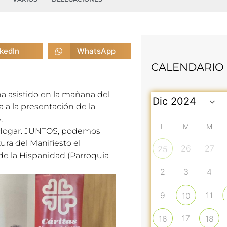
nkedIn
WhatsApp
CALENDARIO
a asistido en la mañana del
 a la presentación de la
.
L
M
M
in Hogar. JUNTOS, podemos
ura del Manifiesto el
26
27
25
a de la Hispanidad (Parroquia
2
3
4
9
11
10
17
16
18