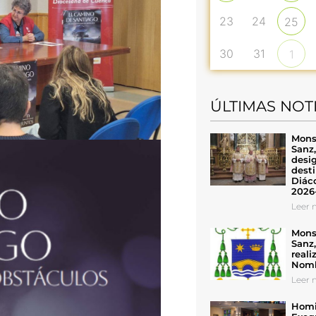
23
24
25
30
31
1
ÚLTIMAS NOT
Mons
Sanz
desig
desti
Diáco
2026
Leer n
Mons
Sanz
reali
Nomb
Leer n
Homil