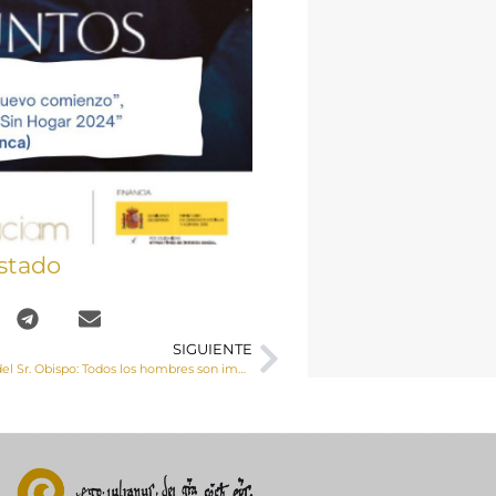
stado
SIGUIENTE
Carta semanal del Sr. Obispo: Todos los hombres son impulsados por su propia naturaleza a buscar la verdad