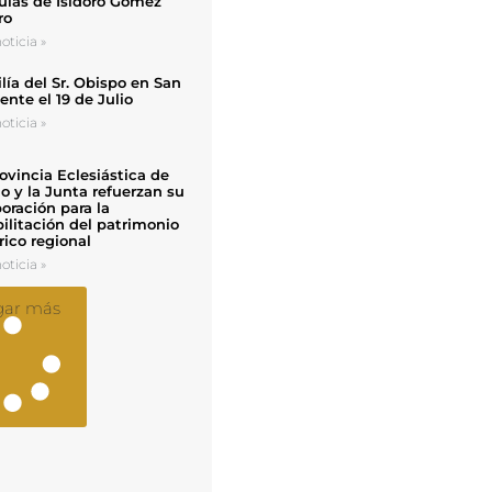
uias de Isidoro Gómez
ro
oticia »
ía del Sr. Obispo en San
nte el 19 de Julio
oticia »
ovincia Eclesiástica de
o y la Junta refuerzan su
oración para la
ilitación del patrimonio
rico regional
oticia »
gar más