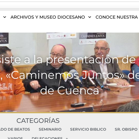
S
ARCHIVOS Y MUSEO DIOCESANO
CONOCE NUESTRA 
siste a la presentación 
r, «Caminemos Juntos» de
de Cuenca
CATEGORÍAS
ADO DE BEATOS
SEMINARIO
SERVICIO BIBLICO
SR. OBISPO
VARIOS
DELEGACIONES