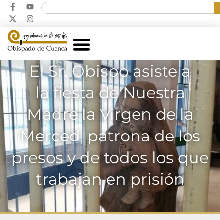
El Sr. Obispo asiste a
la fiesta de Nuestra
Madre la Virgen de la
Merced, patrona de los
presos y de todos los que
trabajan en prisión