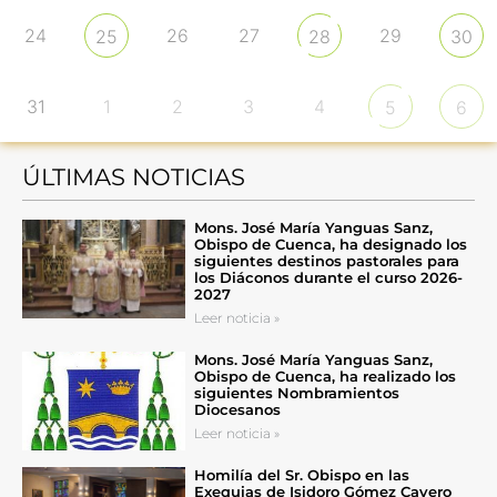
24
26
27
29
25
28
30
31
1
2
3
4
5
6
ÚLTIMAS NOTICIAS
Mons. José María Yanguas Sanz,
Obispo de Cuenca, ha designado los
siguientes destinos pastorales para
los Diáconos durante el curso 2026-
2027
Leer noticia »
Mons. José María Yanguas Sanz,
Obispo de Cuenca, ha realizado los
siguientes Nombramientos
Diocesanos
Leer noticia »
Homilía del Sr. Obispo en las
Exequias de Isidoro Gómez Cavero