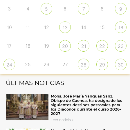
3
4
6
8
5
7
9
10
11
12
14
15
13
16
17
18
19
20
21
22
23
25
26
27
24
28
29
30
ÚLTIMAS NOTICIAS
Mons. José María Yanguas Sanz,
Obispo de Cuenca, ha designado los
siguientes destinos pastorales para
los Diáconos durante el curso 2026-
2027
Leer noticia »