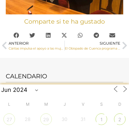
Comparte si te ha gustado
ANTERIOR
SIGUIENTE
Cáritas impulsa el apoyo a las mujeres rurales y menores víctimas del conflicto armado en la República del Congo
El Obispado de Cuenca programa un completo calendario de actividades para el Mes Misionero Extraordinario
CALENDARIO
L
M
M
J
V
S
D
28
30
31
27
29
1
2