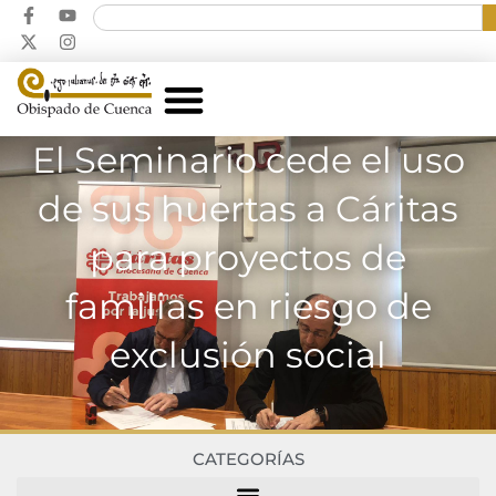
El Seminario cede el uso
de sus huertas a Cáritas
para proyectos de
familias en riesgo de
exclusión social
CATEGORÍAS