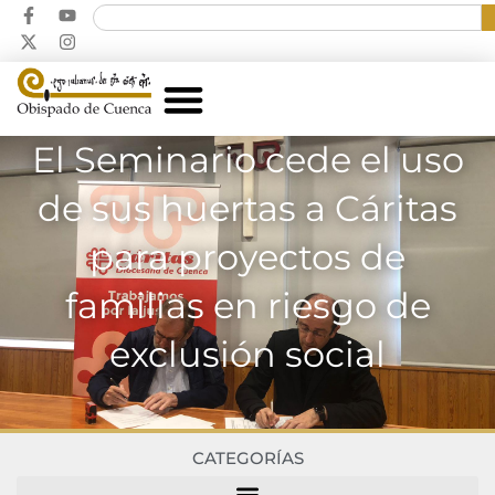
El Seminario cede el uso
de sus huertas a Cáritas
para proyectos de
familias en riesgo de
exclusión social
CATEGORÍAS