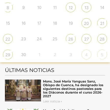
9
10
11
14
8
12
13
15
16
17
18
19
20
21
23
24
25
22
26
27
28
30
1
2
3
29
4
5
ÚLTIMAS NOTICIAS
Mons. José María Yanguas Sanz,
Obispo de Cuenca, ha designado los
siguientes destinos pastorales para
los Diáconos durante el curso 2026-
2027
Leer noticia »