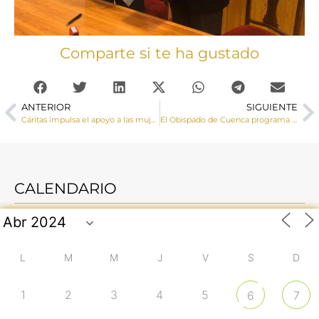
Comparte si te ha gustado
ANTERIOR
SIGUIENTE
Cáritas impulsa el apoyo a las mujeres rurales y menores víctimas del conflicto armado en la República del Congo
El Obispado de Cuenca programa un completo calendario de actividades para el Mes Misionero Extraordinario
CALENDARIO
L
M
M
J
V
S
D
1
2
3
4
5
6
7