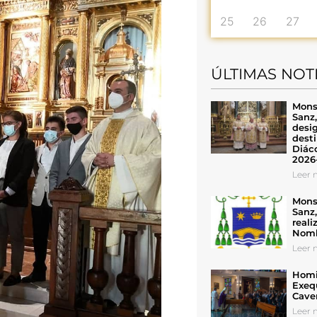
25
26
27
ÚLTIMAS NOT
Mons
Sanz
desig
desti
Diáco
2026
Leer n
Mons
Sanz
reali
Nomb
Leer n
Homil
Exeq
Cave
Leer n