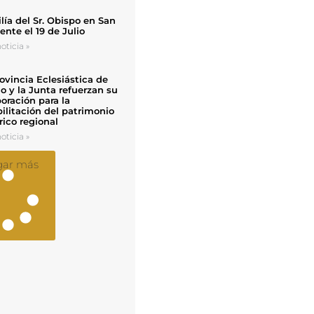
ía del Sr. Obispo en San
nte el 19 de Julio
oticia »
ovincia Eclesiástica de
o y la Junta refuerzan su
oración para la
ilitación del patrimonio
rico regional
oticia »
gar más