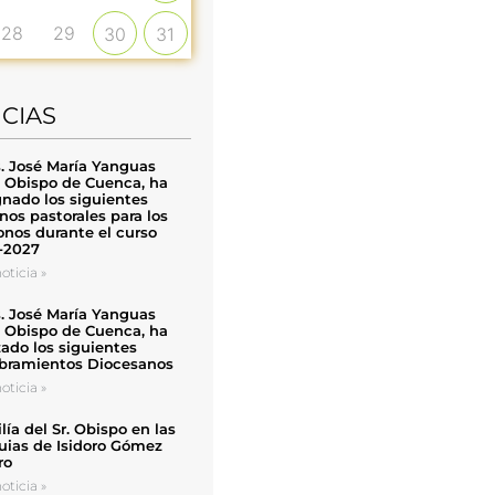
28
29
30
31
ICIAS
. José María Yanguas
, Obispo de Cuenca, ha
nado los siguientes
nos pastorales para los
nos durante el curso
-2027
oticia »
. José María Yanguas
, Obispo de Cuenca, ha
zado los siguientes
ramientos Diocesanos
oticia »
ía del Sr. Obispo en las
uias de Isidoro Gómez
ro
oticia »