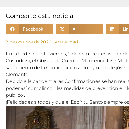
Comparte esta noticia
Facebook
X
Li
2 de octubre de 2020
Actualidad
En la tarde de
este viernes
,
2 de octubre
(festividad d
Custodios), el Obispo de Cuenca, Monseñor José
Mar
í
sacramento de la Confirmación a dos grupos de jóven
Clemente.
Debido a la pandemia las Confirmaciones se han real
poder así cumplir con las medidas de prevención en la
público .
¡Felicidades a todos y que el Espíritu Santo siempre 