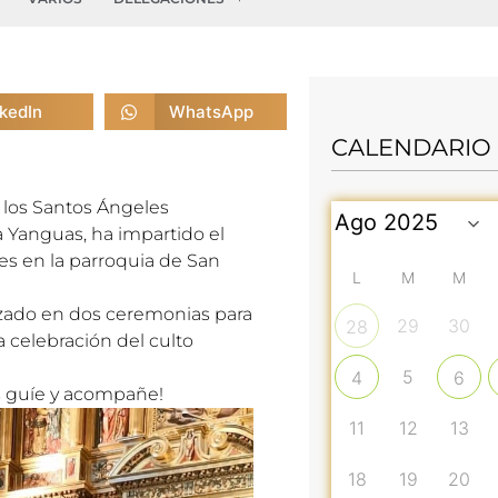
nkedIn
WhatsApp
CALENDARIO
e los Santos Ángeles
a Yanguas, ha impartido el
es en la parroquia de San
L
M
M
izado en dos ceremonias para
29
30
28
 celebración del culto
5
4
6
os guíe y acompañe!
11
12
13
18
19
20