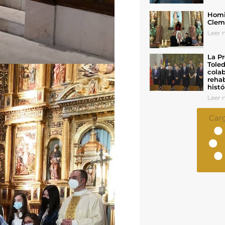
Homil
Cleme
Leer n
La Pr
Toled
colab
rehab
histó
Leer n
Car