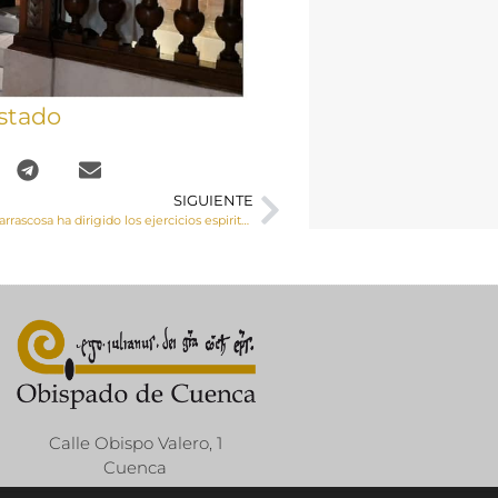
stado
SIGUIENTE
Mons. Andrés Carrascosa ha dirigido los ejercicios espirituales para sacerdotes organizados en el Monasterio de Uclés
Calle Obispo Valero, 1
Cuenca