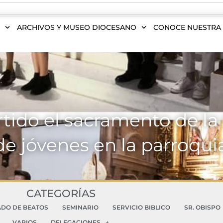
S
ARCHIVOS Y MUSEO DIOCESANO
CONOCE NUESTRA 
rtido el sacramento de la
e jóvenes en la parroqui
CATEGORÍAS
ADO DE BEATOS
SEMINARIO
SERVICIO BIBLICO
SR. OBISPO
VARIOS
DELEGACIONES