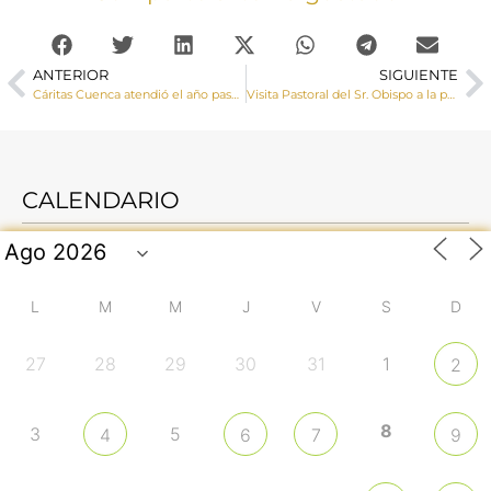
ANTERIOR
SIGUIENTE
Cáritas Cuenca atendió el año pasado a 594 personas sin hogar en situación de calle a través de 5 proyectos y recursos propios
Visita Pastoral del Sr. Obispo a la parroquia Ntra. Sra. la Virgen de la Luz
CALENDARIO
L
M
M
J
V
S
D
27
28
29
30
31
1
2
8
3
5
4
6
7
9