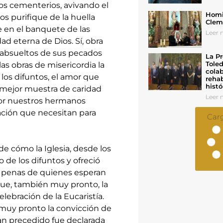
os cementerios, avivando el
Homil
os purifique de la huella
Cleme
 en el banquete de las
Leer n
ad eterna de Dios. Sí, obra
n absueltos de sus pecados
La Pr
Toled
 las obras de misericordia la
colab
e los difuntos, el amor que
rehab
histó
 mejor muestra de caridad
Leer n
por nuestros hermanos
cación que necesitan para
Car
 cómo la Iglesia, desde los
de los difuntos y ofreció
as penas de quienes esperan
 que, también muy pronto, la
elebración de la Eucaristía.
uy pronto la convicción de
an precedido fue declarada