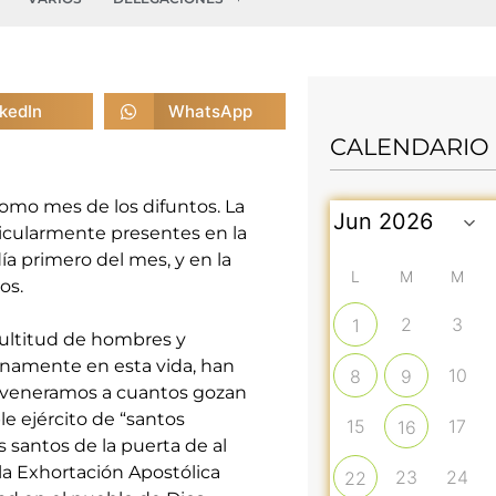
nkedIn
WhatsApp
CALENDARIO
omo mes de los difuntos. La
articularmente presentes en la
ía primero del mes, y en la
L
M
M
os.
2
3
1
multitud de hombres y
anamente en esta vida, han
10
8
9
os veneramos a cuantos gozan
e ejército de “santos
15
17
16
 santos de la puerta de al
 la Exhortación Apostólica
23
24
22