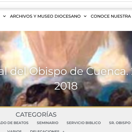
S
ARCHIVOS Y MUSEO DIOCESANO
CONOCE NUESTRA 
l del Obispo de Cuenca.
2018
CATEGORÍAS
ADO DE BEATOS
SEMINARIO
SERVICIO BIBLICO
SR. OBISPO
VARIOS
DELEGACIONES