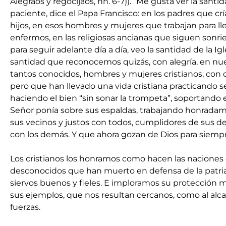
Alegraos y regocijaos, nn. 6-7)). “Me gusta ver la sant
paciente, dice el Papa Francisco: en los padres que cr
hijos, en esos hombres y mujeres que trabajan para llev
enfermos, en las religiosas ancianas que siguen sonri
para seguir adelante día a día, veo la santidad de la Igle
santidad que reconocemos quizás, con alegría, en nue
tantos conocidos, hombres y mujeres cristianos, con 
pero que han llevado una vida cristiana practicando s
haciendo el bien “sin sonar la trompeta”, soportando e
Señor ponía sobre sus espaldas, trabajando honradame
sus vecinos y justos con todos, cumplidores de sus de
con los demás. Y que ahora gozan de Dios para siempr
Los cristianos los honramos como hacen las naciones 
desconocidos que han muerto en defensa de la patri
siervos buenos y fieles. E imploramos su protección m
sus ejemplos, que nos resultan cercanos, como al alc
fuerzas.