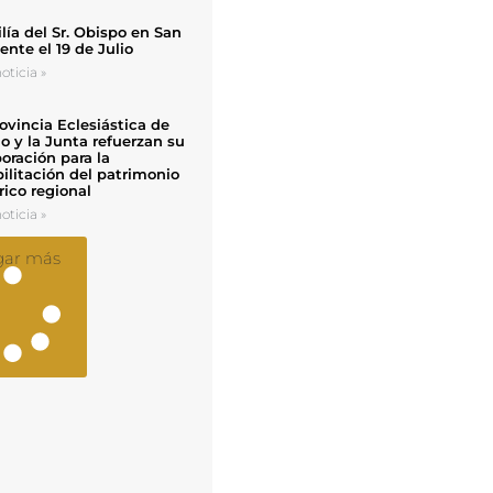
ía del Sr. Obispo en San
nte el 19 de Julio
oticia »
ovincia Eclesiástica de
o y la Junta refuerzan su
oración para la
ilitación del patrimonio
rico regional
oticia »
gar más