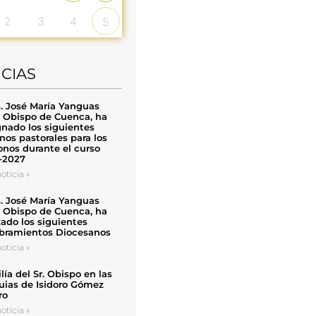
2
3
4
5
ICIAS
. José María Yanguas
, Obispo de Cuenca, ha
nado los siguientes
nos pastorales para los
nos durante el curso
-2027
oticia »
. José María Yanguas
, Obispo de Cuenca, ha
zado los siguientes
ramientos Diocesanos
oticia »
ía del Sr. Obispo en las
uias de Isidoro Gómez
ro
oticia »