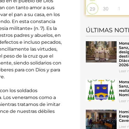
idad en el pueblo de Dios
ían con tanto amor a sus
30
1
29
ar el pan a su casa, en los
endo. En esta constancia
sia militante» (n. 7). Es la
ÚLTIMAS NOT
stros padres y abuelos, en
defectos e incluso pecados,
Mons
Sanz
encillamente las virtudes,
desig
l peso de la cruz que el
desti
Diáco
nte, siendo solidarios con
2026
beres para con Dios y para
Leer n
e.
Mons
Sanz
con los soldados
reali
Nomb
a. Los veneramos como a
Leer n
ientras tratamos de imitar
ance de nuestras débiles
Homil
Exeq
Cave
Leer n