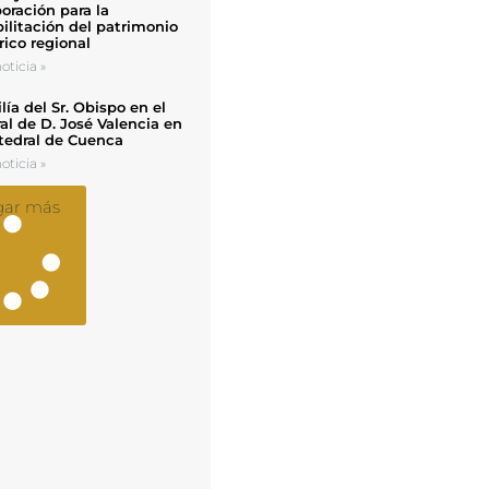
oración para la
ilitación del patrimonio
rico regional
oticia »
ía del Sr. Obispo en el
al de D. José Valencia en
tedral de Cuenca
oticia »
gar más