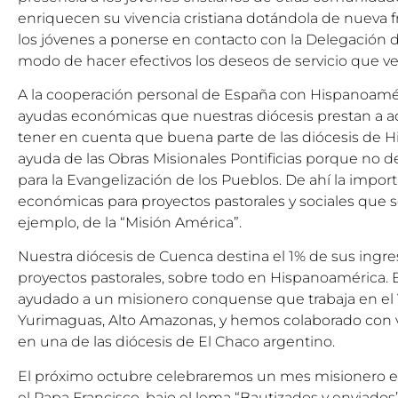
enriquecen su vivencia cristiana dotándola de nueva f
los jóvenes a ponerse en contacto con la Delegación d
modo de hacer efectivos los deseos de servicio que v
A la cooperación personal de España con Hispanoaméri
ayudas económicas que nuestras diócesis prestan a aq
tener en cuenta que buena parte de las diócesis de 
ayuda de las Obras Misionales Pontificias porque no
para la Evangelización de los Pueblos. De ahí la impor
económicas para proyectos pastorales y sociales que se
ejemplo, de la “Misión América”.
Nuestra diócesis de Cuenca destina el 1% de sus ingre
proyectos pastorales, sobre todo en Hispanoamérica.
ayudado a un misionero conquense que trabaja en el V
Yurimaguas, Alto Amazonas, y hemos colaborado con v
en una de las diócesis de El Chaco argentino.
El próximo octubre celebraremos un mes misionero ex
el Papa Francisco, bajo el lema “Bautizados y enviado