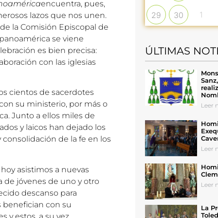
anoamérica
encuentra, pues,
1
29
30
umerosos lazos que nos unen.
de la Comisión Episcopal de
ispanoamérica se viene
ÚLTIMAS NOT
lebración es bien precisa:
boración con las iglesias
Mons
Sanz
reali
os cientos de sacerdotes
Nomb
con su ministerio, por más o
Leer n
. Junto a ellos miles de
Homil
dos y laicos han dejado los
Exeq
Cave
 consolidación de la fe en los
Leer n
Homil
, hoy asistimos a nuevas
Cleme
a de jóvenes de uno y otro
Leer n
ecido descanso para
os benefician con su
La Pr
Toled
 y estos, a su vez,