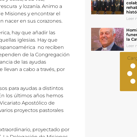
colab
rescura y lozanía. Animo a
rehab
histó
e Misiones y encontrar el
Leer n
en nacer en sus corazones.
Homil
ca, hay que añadir las
funer
la Ca
uellas iglesias. Hay que
Leer n
Hispanoamérica no reciben
 dependen de la Congregación
Car
tancia de las ayudas
 llevan a cabo a través, por
sos para ayudas a distintos
 En los últimos años hemos
icariato Apostólico de
arios proyectos pastorales
traordinario, proyectado por
s”. La Delegación de Misiones