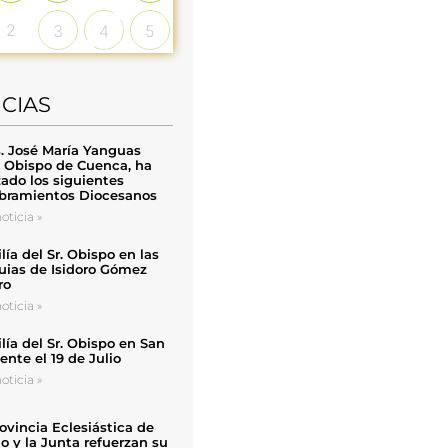
2
3
4
5
ICIAS
. José María Yanguas
, Obispo de Cuenca, ha
zado los siguientes
ramientos Diocesanos
oticia »
ía del Sr. Obispo en las
uias de Isidoro Gómez
ro
oticia »
ía del Sr. Obispo en San
nte el 19 de Julio
oticia »
ovincia Eclesiástica de
o y la Junta refuerzan su