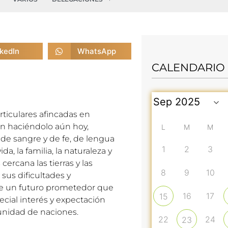
nkedIn
WhatsApp
CALENDARIO
articulares afincadas en
en haciéndolo aún hoy,
L
M
M
 de sangre y de fe, de lengua
1
2
3
a, la familia, la naturaleza y
rcana las tierras y las
8
9
10
sus dificultades y
de un futuro prometedor que
16
17
15
cial interés y expectación
unidad de naciones.
22
24
23