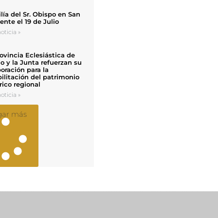
ía del Sr. Obispo en San
nte el 19 de Julio
oticia »
ovincia Eclesiástica de
o y la Junta refuerzan su
oración para la
ilitación del patrimonio
rico regional
oticia »
gar más