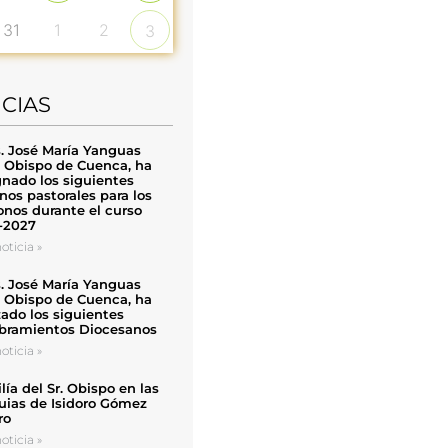
31
1
2
3
ICIAS
. José María Yanguas
, Obispo de Cuenca, ha
nado los siguientes
nos pastorales para los
nos durante el curso
-2027
oticia »
. José María Yanguas
, Obispo de Cuenca, ha
zado los siguientes
ramientos Diocesanos
oticia »
ía del Sr. Obispo en las
uias de Isidoro Gómez
ro
oticia »