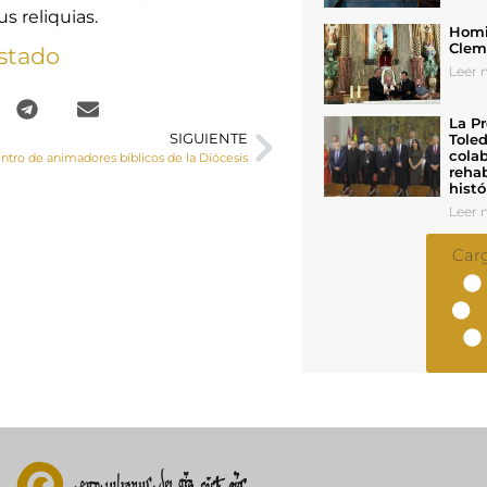
s reliquias.
Homil
Cleme
stado
Leer n
La Pr
Toled
SIGUIENTE
colab
ntro de animadores bíblicos de la Diócesis
rehab
histó
Leer n
Car