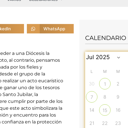
nkedIn
WhatsApp
CALENDARIO
ceder a una Diócesis la
to, al contrario, pensamos
a por los fieles y
L
M
M
desde el grupo de la
realizar un acto eucarístico
30
2
1
 de ganar uno de los tesoros
 Santo Jubilar, la
8
9
7
re cumplir por parte de los
que este acto simbolizara la
14
16
15
ión y encuentro para los
 confianza en la protección
21
22
23