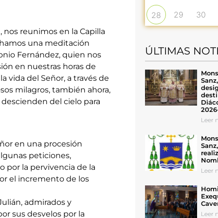
29
30
28
, nos reunimos en la Capilla
cuchamos una meditación
ÚLTIMAS NOT
ntonio Fernández, quien nos
esión en nuestras horas de
Mons
 vida del Señor, a través de
Sanz
desig
osos milagros, también ahora,
desti
a descienden del cielo para
Diáco
2026
Leer n
Mons
ñor en una procesión
Sanz
reali
algunas peticiones,
Nomb
o por la pervivencia de la
Leer n
or el incremento de los
Homil
Exeq
Julián, admirados y
Cave
por sus desvelos por la
Leer n