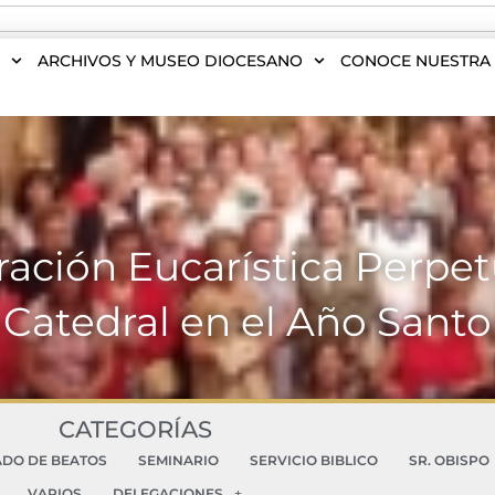
S
ARCHIVOS Y MUSEO DIOCESANO
CONOCE NUESTRA 
ación Eucarística Perpet
Catedral en el Año Santo
CATEGORÍAS
ADO DE BEATOS
SEMINARIO
SERVICIO BIBLICO
SR. OBISPO
VARIOS
DELEGACIONES