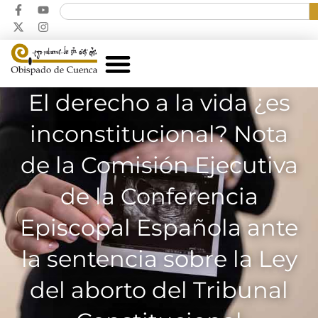
El derecho a la vida ¿es
inconstitucional? Nota
de la Comisión Ejecutiva
de la Conferencia
Episcopal Española ante
la sentencia sobre la Ley
del aborto del Tribunal