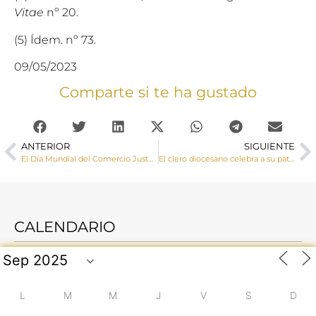
Vitae
nº 20.
(5) Ídem. nº 73.
09/05/2023
Comparte si te ha gustado
ANTERIOR
SIGUIENTE
El Día Mundial del Comercio Justo Cáritas invita a la ciudadanía a conocer productos que “le sientan bien a todo el mundo”
El clero diocesano celebra a su patrón San Juan de Ávila
CALENDARIO
L
M
M
J
V
S
D