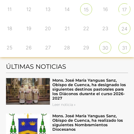
11
12
13
14
16
15
17
18
19
20
21
22
23
24
25
26
27
28
29
30
31
ÚLTIMAS NOTICIAS
Mons. José María Yanguas Sanz,
Obispo de Cuenca, ha designado los
siguientes destinos pastorales para
los Diáconos durante el curso 2026-
2027
Leer noticia »
Mons. José María Yanguas Sanz,
Obispo de Cuenca, ha realizado los
siguientes Nombramientos
Diocesanos