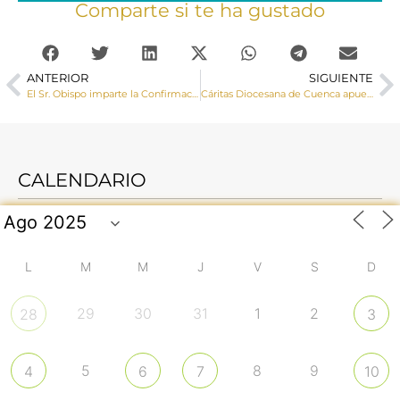
Comparte si te ha gustado
ANTERIOR
SIGUIENTE
El Sr. Obispo imparte la Confirmación a un grupo de adolescentes en Las Mesas
Cáritas Diocesana de Cuenca apuesta por Red de Calor de Cuenca sumándose a la transición energética
CALENDARIO
L
M
M
J
V
S
D
29
30
31
1
2
28
3
5
8
9
4
6
7
10