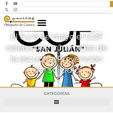
El 5 y 6 de mayo el COF
celebra las II Jornadas de
la escucha: Prevención
del suicidio
CATEGORÍAS