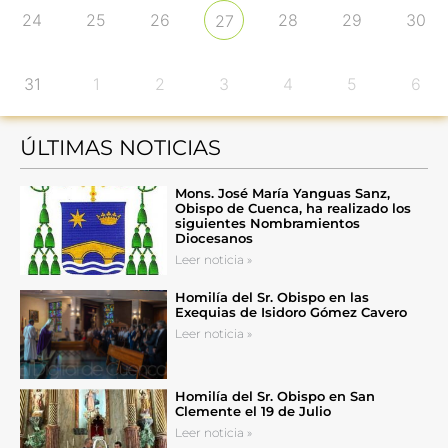
24
25
26
28
29
30
27
31
1
2
3
4
5
6
ÚLTIMAS NOTICIAS
Mons. José María Yanguas Sanz,
Obispo de Cuenca, ha realizado los
siguientes Nombramientos
Diocesanos
Leer noticia »
Homilía del Sr. Obispo en las
Exequias de Isidoro Gómez Cavero
Leer noticia »
Homilía del Sr. Obispo en San
Clemente el 19 de Julio
Leer noticia »