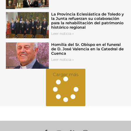
La Provincia Eclesiástica de Toledo y
la Junta refuerzan su colaboración
para la rehabilitación del patrimonio
histórico regional
Leer noticia »
Homilía del Sr. Obispo en el funeral
de D. José Valencia en la Catedral de
Cuenca
Leer noticia »
Cargar más