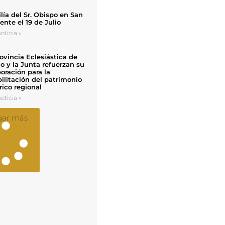
ía del Sr. Obispo en San
nte el 19 de Julio
oticia »
ovincia Eclesiástica de
o y la Junta refuerzan su
oración para la
ilitación del patrimonio
rico regional
oticia »
gar más