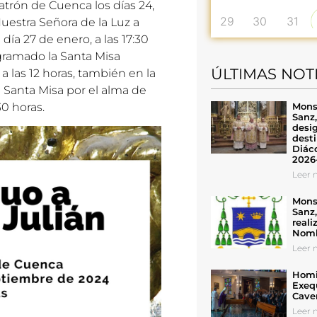
patrón de Cuenca los días 24,
29
30
31
uestra Señora de la Luz a
 día 27 de enero, a las 17:30
ogramado la Santa Misa
ÚLTIMAS NOT
 las 12 horas, también en la
a Santa Misa por el alma de
Mons
30 horas.
Sanz
desig
desti
Diáco
2026
Leer n
Mons
Sanz
reali
Nomb
Leer n
Homil
Exeq
Cave
Leer n