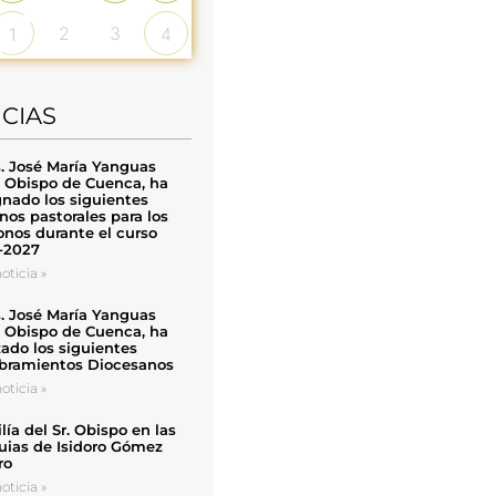
2
3
1
4
ICIAS
. José María Yanguas
, Obispo de Cuenca, ha
nado los siguientes
nos pastorales para los
nos durante el curso
-2027
oticia »
. José María Yanguas
, Obispo de Cuenca, ha
zado los siguientes
ramientos Diocesanos
oticia »
ía del Sr. Obispo en las
uias de Isidoro Gómez
ro
oticia »