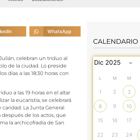
nkedIn
WhatsApp
CALENDARIO
Julián, celebran un triduo al
plo de la ciudad. Lo preside
os días a las 18:30 horas con
L
M
M
1
2
3
triduo a las 19 horas en el altar
izar la eucaristía, se celebrará
9
8
10
e caridad. La Junta General
ía después de los actos, que
15
16
17
ma la archicofradía de San
22
23
24