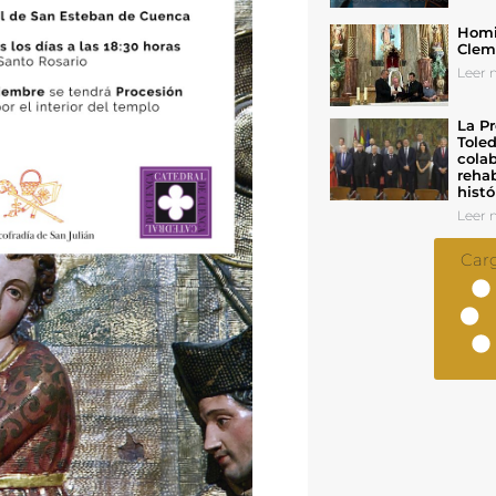
Homil
Cleme
Leer n
La Pr
Toled
colab
rehab
histó
Leer n
Car