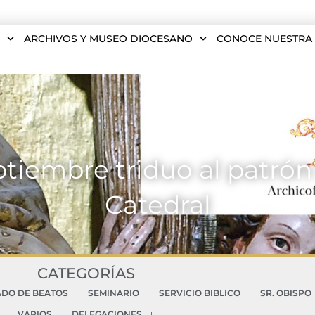
S
ARCHIVOS Y MUSEO DIOCESANO
CONOCE NUESTRA 
ptiembre triduo al patrón
Catedral
CATEGORÍAS
ADO DE BEATOS
SEMINARIO
SERVICIO BIBLICO
SR. OBISPO
VARIOS
DELEGACIONES