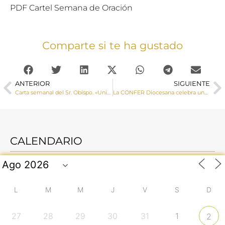
PDF Cartel Semana de Oración
Comparte si te ha gustado
ANTERIOR
SIGUIENTE
Carta semanal del Sr. Obispo. «Unidad entre los cristianos»
La CONFER Diocesana celebra una Jornada de Formación sobre los Votos Religiosos
CALENDARIO
L
M
M
J
V
S
D
27
28
29
30
31
1
2