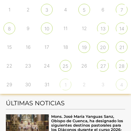
1
2
4
6
3
5
7
9
11
12
8
10
13
14
15
16
17
18
19
20
21
22
23
24
26
25
27
28
29
30
31
2
3
1
4
ÚLTIMAS NOTICIAS
Mons. José María Yanguas Sanz,
Obispo de Cuenca, ha designado los
siguientes destinos pastorales para
los Diáconos durante el curso 2026-