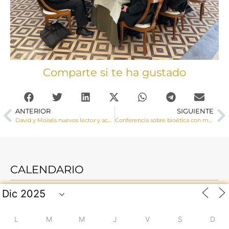
Comparte si te ha gustado
ANTERIOR
SIGUIENTE
David y Moisés nuevos lector y acólito de nuestra Diócesis
Conferencia sobre bioética con motivo de la Jornada por la Vida
CALENDARIO
L
M
M
J
V
S
D