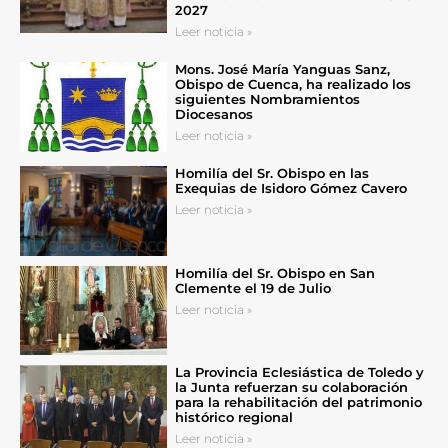
2027
Leer noticia »
Mons. José María Yanguas Sanz,
Obispo de Cuenca, ha realizado los
siguientes Nombramientos
Diocesanos
Leer noticia »
Homilía del Sr. Obispo en las
Exequias de Isidoro Gómez Cavero
Leer noticia »
Homilía del Sr. Obispo en San
Clemente el 19 de Julio
Leer noticia »
La Provincia Eclesiástica de Toledo y
la Junta refuerzan su colaboración
para la rehabilitación del patrimonio
histórico regional
Leer noticia »