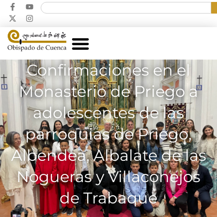
Confirmaciones en el
Monasterio de Priego a
adolescentes de las
parroquias de Priego,
Albendea, Albalate de las
Nogueras y Villaconejos
de Trabaque