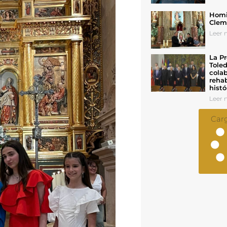
Homil
Cleme
Leer n
La Pr
Toled
colab
rehab
histó
Leer n
Car