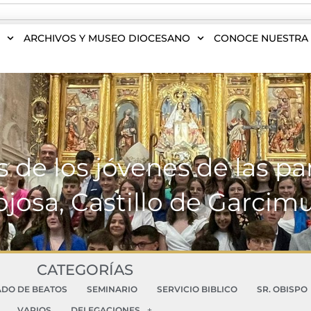
S
ARCHIVOS Y MUSEO DIOCESANO
CONOCE NUESTRA 
 de los jóvenes de las pa
josa, Castillo de Garcim
CATEGORÍAS
ADO DE BEATOS
SEMINARIO
SERVICIO BIBLICO
SR. OBISPO
VARIOS
DELEGACIONES