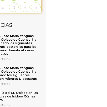
2
3
4
5
ICIAS
. José María Yanguas
, Obispo de Cuenca, ha
nado los siguientes
nos pastorales para los
nos durante el curso
-2027
oticia »
. José María Yanguas
, Obispo de Cuenca, ha
zado los siguientes
ramientos Diocesanos
oticia »
ía del Sr. Obispo en las
uias de Isidoro Gómez
ro
oticia »