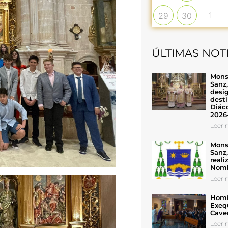
1
29
30
ÚLTIMAS NOT
Mons
Sanz
desig
desti
Diáco
2026
Leer n
Mons
Sanz
reali
Nomb
Leer n
Homil
Exeq
Cave
Leer n