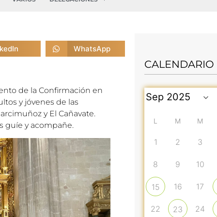
nkedIn
WhatsApp
CALENDARIO
ento de la Confirmación en
ultos y jóvenes de las
Garcimuñoz y El Cañavate.
L
M
M
os guíe y acompañe.
1
2
3
8
9
10
16
17
15
22
24
23