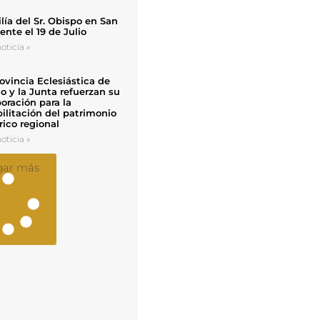
ía del Sr. Obispo en San
nte el 19 de Julio
oticia »
ovincia Eclesiástica de
o y la Junta refuerzan su
oración para la
ilitación del patrimonio
rico regional
oticia »
gar más