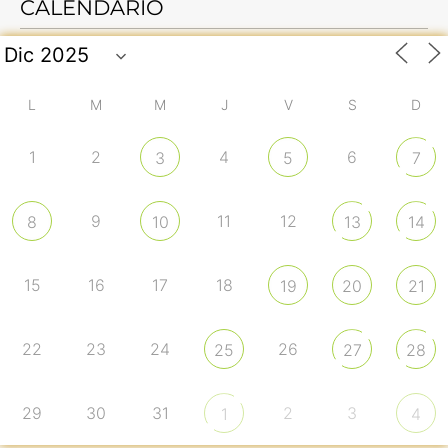
CALENDARIO
L
M
M
J
V
S
D
1
2
4
6
3
5
7
9
11
12
8
10
13
14
15
16
17
18
19
20
21
22
23
24
26
25
27
28
29
30
31
2
3
1
4