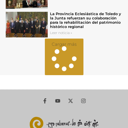
La Provincia Eclesiástica de Toledo y
la Junta refuerzan su colaboración
para la rehabilitación del patrimonio
histórico regional
Leer noticia »
Cargar más