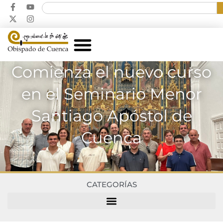
Comienza el nuevo curso
en el Seminario Menor
Santiago Apóstol de
Cuenca
CATEGORÍAS