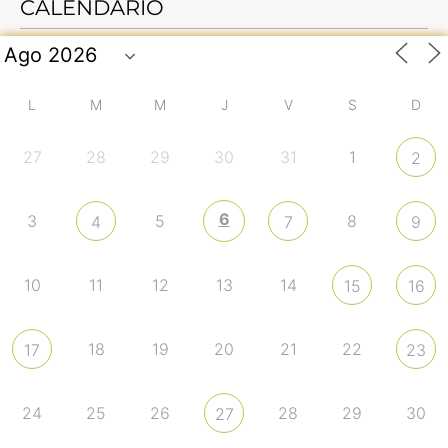
CALENDARIO
L
M
M
J
V
S
D
27
28
29
30
31
1
2
6
3
5
8
4
7
9
10
11
12
13
14
15
16
18
19
20
21
22
17
23
24
25
26
28
29
30
27