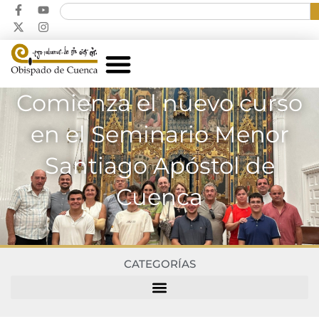
Comienza el nuevo curso
en el Seminario Menor
Santiago Apóstol de
Cuenca
CATEGORÍAS