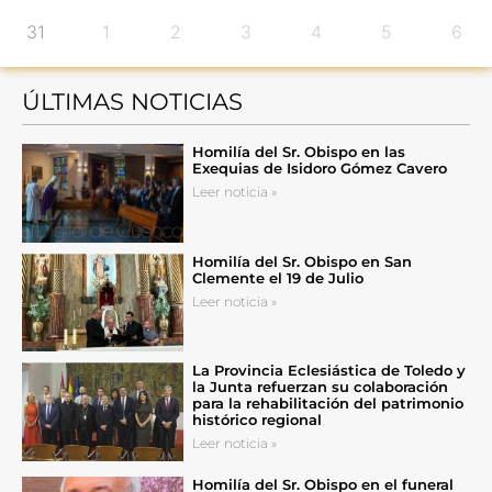
31
1
2
3
4
5
6
ÚLTIMAS NOTICIAS
Homilía del Sr. Obispo en las
Exequias de Isidoro Gómez Cavero
Leer noticia »
Homilía del Sr. Obispo en San
Clemente el 19 de Julio
Leer noticia »
La Provincia Eclesiástica de Toledo y
la Junta refuerzan su colaboración
para la rehabilitación del patrimonio
histórico regional
Leer noticia »
Homilía del Sr. Obispo en el funeral