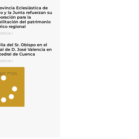
ovincia Eclesiástica de
o y la Junta refuerzan su
oración para la
ilitación del patrimonio
rico regional
oticia »
ía del Sr. Obispo en el
al de D. José Valencia en
tedral de Cuenca
oticia »
gar más