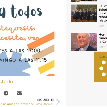
La Pr
Toled
colab
rehab
histó
Leer n
Homil
funer
la Ca
Leer n
Car
stado
SIGUIENTE
Confirmaciones a un grupo de jóvenes de Santa María del Campo Rus