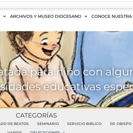
S
ARCHIVOS Y MUSEO DIOCESANO
CONOCE NUESTRA 
tada para niño con algu
sidades educativas espec
CATEGORÍAS
ADO DE BEATOS
SEMINARIO
SERVICIO BIBLICO
SR. OBISPO
VARIOS
DELEGACIONES