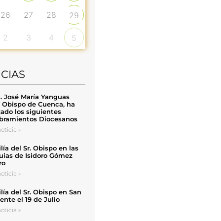
26
27
28
29
2
3
4
5
ICIAS
. José María Yanguas
, Obispo de Cuenca, ha
zado los siguientes
ramientos Diocesanos
oticia »
ía del Sr. Obispo en las
uias de Isidoro Gómez
ro
oticia »
ía del Sr. Obispo en San
nte el 19 de Julio
oticia »