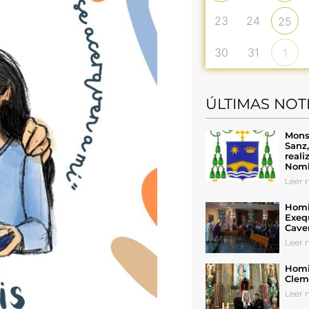
23
24
25
30
31
1
ÚLTIMAS NOT
Mons
Sanz
reali
Nomb
Leer n
Homil
Exeq
Cave
Leer n
Homil
Cleme
Leer n