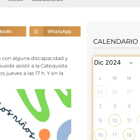
nkedIn
WhatsApp
CALENDARIO
ño con alguna discapacidad y
ede asistir a la Catequista
 jueves a las 17 h. Y en la
L
M
M
26
27
25
2
3
4
9
11
10
17
16
18