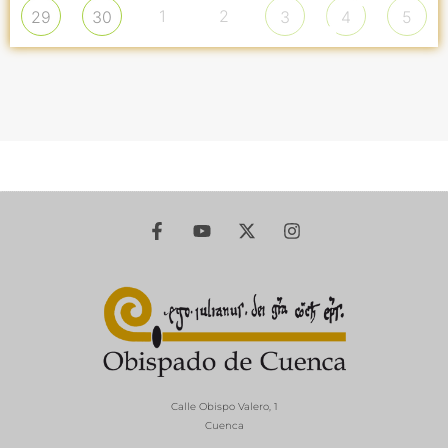
1
2
29
30
3
4
5
Calle Obispo Valero, 1
Cuenca