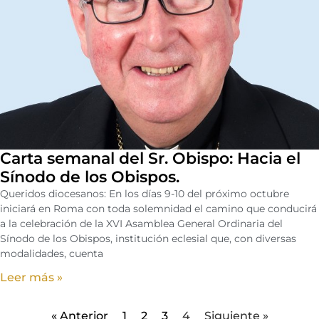
Carta semanal del Sr. Obispo: Hacia el
Sínodo de los Obispos.
Queridos diocesanos: En los días 9-10 del próximo octubre
iniciará en Roma con toda solemnidad el camino que conducirá
a la celebración de la XVI Asamblea General Ordinaria del
Sínodo de los Obispos, institución eclesial que, con diversas
modalidades, cuenta
Leer más »
« Anterior
1
2
3
4
Siguiente »