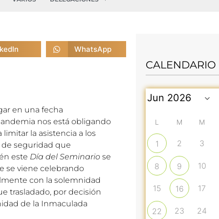
nkedIn
WhatsApp
CALENDARIO
gar en una fecha
a pandemia nos está obligando
L
M
M
limitar la asistencia a los
2
3
1
s de seguridad que
ién este
Día del Seminario
se
10
8
9
e se viene celebrando
almente con la solemnidad
15
17
16
ue trasladado, por decisión
mnidad de la Inmaculada
23
24
22