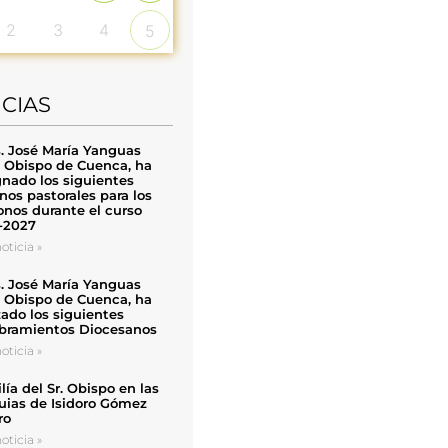
2
3
4
5
ICIAS
. José María Yanguas
, Obispo de Cuenca, ha
nado los siguientes
nos pastorales para los
nos durante el curso
-2027
oticia »
. José María Yanguas
, Obispo de Cuenca, ha
zado los siguientes
ramientos Diocesanos
oticia »
ía del Sr. Obispo en las
uias de Isidoro Gómez
ro
oticia »