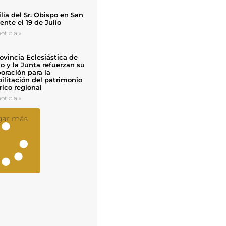
ía del Sr. Obispo en San
nte el 19 de Julio
oticia »
ovincia Eclesiástica de
o y la Junta refuerzan su
oración para la
ilitación del patrimonio
rico regional
oticia »
gar más