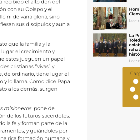
 recibido el alto don del
ón con su Obispo y el
Homil
Cleme
o ni de vana gloria, sino
Leer n
fiesan sus discípulos y aun a
La Pr
Toled
to que la familia y la
colab
rehab
 lugar el crecimiento y
histó
 que estos jueguen un papel
Leer n
es cristianas “vivas” y
Car
 de ordinario, tiene lugar el
o y lo llama. Como dice Papa
risto a los demás, surgen
s misioneros
, pone de
n de los futuros sacerdotes.
 la fe y forman parte de la
acramentos, y guiándolos por
 una rica formación humana y