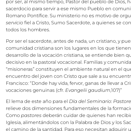
por ser, al mismo tiempo, Pastor del pueblo de Dios, ha
sacerdocio para servir a ese mismo Pueblo en comuni
Romano Pontífice. Su ministerio no es motivo de orgull
servicio
fiel a Cristo, Sumo Sacerdote, a quienes se con
todos los hombres.
Por ser el sacerdote, antes de nada, un cristiano, y pues
comunidad cristiana son los lugares en los que tienen
desarrollo de la vocación cristiana, se entiende bien
decisivo en la pastoral vocacional. Familias y comunidad
“misioneras” constituyen el ambiente natural en el que,
encuentro del joven con Cristo que sale a su encuentr
Francisco: “Donde hay vida, fervor, ganas de llevar a C
vocaciones genuinas (cfr.
Evangelii gaudium
,107)”
El lema de este año para el
Día del Seminario
:
Pastore
relieve dos dimensiones fundamentales de la formació
Como
pastores
deberán cuidar de quienes han recibido
Iglesia, alimentándolos con la Palabra de Dios y los S
el camino de la santidad. Para eso necesitan adquirir