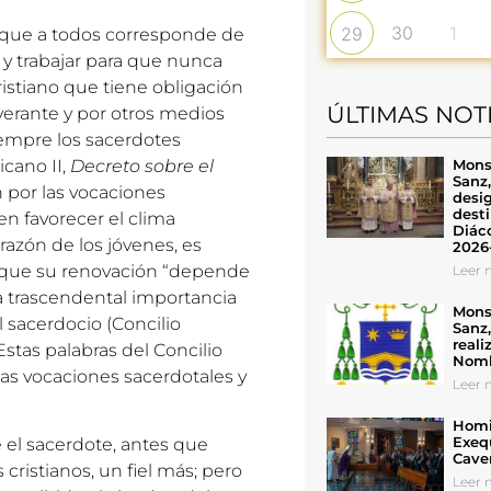
30
1
29
er que a todos corresponde de
 y trabajar para que nunca
cristiano que tiene obligación
ÚLTIMAS NOT
verante y por otros medios
siempre los sacerdotes
Mons
icano II,
Decreto sobre el
Sanz
n por las vocaciones
desig
desti
n favorecer el clima
Diáco
razón de los jóvenes, es
2026
e que su renovación “depende
Leer n
la trascendental importancia
Mons
l sacerdocio (Concilio
Sanz
reali
. Estas palabras del Concilio
Nomb
as vocaciones sacerdotales y
Leer n
Homil
Exeq
 el sacerdote, antes que
Cave
 cristianos, un fiel más; pero
Leer n