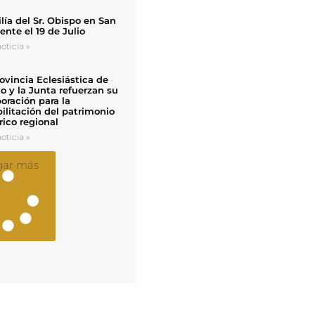
ía del Sr. Obispo en San
nte el 19 de Julio
oticia »
ovincia Eclesiástica de
o y la Junta refuerzan su
oración para la
ilitación del patrimonio
rico regional
oticia »
gar más