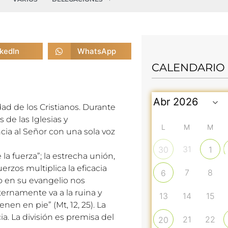
nkedIn
WhatsApp
CALENDARIO
d de los Cristianos. Durante
s de las Iglesias y
L
M
M
cia al Señor con una sola voz
31
30
1
la fuerza”; la estrecha unión,
rzos multiplica la eficacia
7
8
6
o en su evangelio nos
ternamente va a la ruina y
13
14
15
en en pie” (Mt, 12, 25). La
a. La división es premisa del
21
22
20