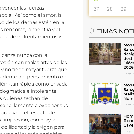
 vencer las fuerzas
27
28
29
cial. Así como el amor, la
dado de los demás están en la
s rencores, la mentira y el
ÚLTIMAS NOT
o no de enfrentamientos y
Mons
Sanz
desig
alcanza nunca con la
desti
presión con malas artes de las
Diáco
2026
s y no tiene mayor fuerza que
Leer n
ón evidente del pensamiento de
ión -tan rápida como privada
Mons
Sanz
dogmática e intolerante.
reali
tes quienes tachan de
Nomb
Leer n
an sencillamente a exponer sus
nadie y en el respeto de
Homil
 la impresión, con mayor
Exeq
Cave
e libertad y la exigen para
Leer n