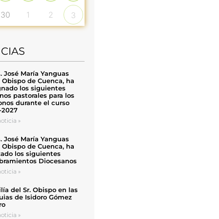
30
1
2
3
ICIAS
. José María Yanguas
, Obispo de Cuenca, ha
nado los siguientes
nos pastorales para los
nos durante el curso
-2027
oticia »
. José María Yanguas
, Obispo de Cuenca, ha
zado los siguientes
ramientos Diocesanos
oticia »
ía del Sr. Obispo en las
uias de Isidoro Gómez
ro
oticia »