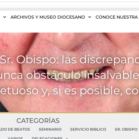
S
ARCHIVOS Y MUSEO DIOCESANO
CONOCE NUESTRA 
r. Obispo: las discrepanc
unca obstáculo insalvable
etuoso y, si es posible, co
CATEGORÍAS
ADO DE BEATOS
SEMINARIO
SERVICIO BIBLICO
SR. OBISPO
VARIOS
DELEGACIONES