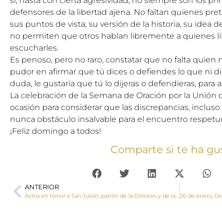
sí, hasta con cierta agresividad, no siempre son los pr
defensores de la libertad ajena. No faltan quienes p
sus puntos de vista, su versión de la historia, su idea 
no permiten que otros hablan libremente a quienes 
escucharles.
Es penoso, pero no raro, constatar que no falta quien 
pudor en afirmar que tú dices o defiendes lo que ni di
duda, le gustaría que tú lo dijeras o defendieras, para 
La celebración de la Semana de Oración por la Unión d
ocasión para considerar que las discrepancias, incluso
nunca obstáculo insalvable para el encuentro respetuoso
¡Feliz domingo a todos!
Comparte si te ha gu
ANTERIOR
Actos en honor a San Julián, patrón de la Diócesis y de la ciudad de Cuenca