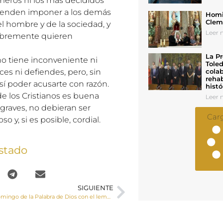
imeros ni los más decididos
retenden imponer a los demás
Homil
Cleme
del hombre y de la sociedad, y
Leer n
libremente quieren
La Pr
no tiene inconveniente ni
Toled
colab
ces ni defiendes, pero, sin
rehab
así poder acusarte con razón.
histó
e los Cristianos es buena
Leer n
 graves, no debieran ser
Car
 y, si es posible, cordial.
stado
SIGUIENTE
26 de enero, Domingo de la Palabra de Dios con el lema “Espero en tu Palabra” (Sal 119,74)