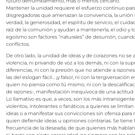
futuro derrumbamiento, más o menos cercano.
Mantener la unidad requiere el esfuerzo continuo para
disgregadoras que amenazan la convivencia, la unión so
verdad, la generosidad, el espíritu de servicio, el cui
raíz de la comunión y ayudan a mantenerla, el odio y lo
egoísmo son factores “naturales” de desunión, cuand
conflictos.
De otro lado, la unidad de ideas y de corazones no se 
violencia, ni privando de voz a los demás, ni con la su
diferencias, ni con la presión que no atiende a razone
las del eslogan fácil… ¡y falso!, ni con la tergiversaci
quien no piensa como tú mismo, ni con la descalificac
de razones-, manifestación inequívoca de una actitud 
Lo llamativo es que, a veces, son los más intransigen
violentos, intolerantes o fanáticos a quienes se limit
ideas o a manifestar sus convicciones sin ofensa para 
quien defiende ideas u opiniones contrarias. Se tiene
frecuencia de la deseada, de que quienes más hablan d