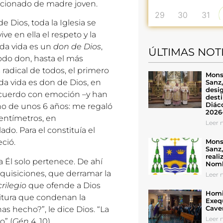
ocionado de madre joven.
29
30
31
 Dios, toda la Iglesia se
ve en ella el respeto y la
da vida es un
don de Dios
,
ÚLTIMAS NOT
todo don, hasta el más
radical de todos, el primero
Mons
da vida es don de Dios, en
Sanz
desig
recuerdo con emoción –y han
desti
Diáco
ño de unos 6 años: me regaló
2026
centímetros, en
Leer n
o. Para el constituía el
Mons
ció.
Sanz
reali
a Él solo pertenece. De ahí
Nomb
quisiciones, que derramar la
Leer n
rilegio
que ofende a Dios
Homil
itura que condenan la
Exeq
Cave
 hecho?”, le dice Dios. “La
Leer n
o” (
Gén
4, 10).