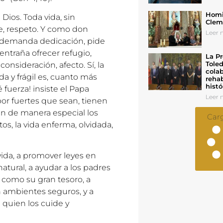
Homil
Dios. Toda vida, sin
Cleme
ge, respeto. Y como don
Leer n
n, demanda dedicación, pide
entraña ofrecer refugio,
La Pr
Toled
consideración, afecto. Sí, la
colab
a y frágil es, cuanto más
rehab
histó
fuerza! insiste el Papa
Leer n
or fuertes que sean, tienen
 de manera especial los
Car
os, la vida enferma, olvidada,
ida, a promover leyes en
atural, a ayudar a los padres
s como su gran tesoro, a
n ambientes seguros, y a
quien los cuide y