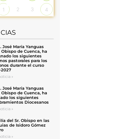
2
3
1
4
ICIAS
. José María Yanguas
, Obispo de Cuenca, ha
nado los siguientes
nos pastorales para los
nos durante el curso
-2027
oticia »
. José María Yanguas
, Obispo de Cuenca, ha
zado los siguientes
ramientos Diocesanos
oticia »
ía del Sr. Obispo en las
uias de Isidoro Gómez
ro
oticia »