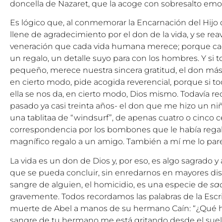
doncella de Nazaret, que la acoge con sobresalto em
Es lógico que, al conmemorar la Encarnación del Hijo de
llene de agradecimiento por el don de la vida, y se reavi
veneración que cada vida humana merece; porque ca
un regalo, un detalle suyo para con los hombres. Y si 
pequeño, merece nuestra sincera gratitud, el don más 
en cierto modo, pide acogida reverencial, porque si to
ella se nos da, en cierto modo, Dios mismo. Todavía 
pasado ya casi treinta años- el don que me hizo un ni
una tablitaa de “windsurf”, de apenas cuatro o cinco 
correspondencia por los bombones que le había regalad
magnífico regalo a un amigo. También a mí me lo pare
La vida es un don de Dios y, por eso, es algo sagrado y 
que se pueda concluir, sin enredarnos en mayores dis
sangre de alguien, el homicidio, es una especie de
sac
gravemente. Todos recordamos las palabras de la Escr
muerte de Abel a manos de su hermano Caín: “¿Qué has
sangre de tu hermano me está gritando desde el suel