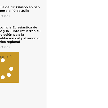
ía del Sr. Obispo en San
nte el 19 de Julio
oticia »
ovincia Eclesiástica de
o y la Junta refuerzan su
oración para la
ilitación del patrimonio
rico regional
oticia »
gar más