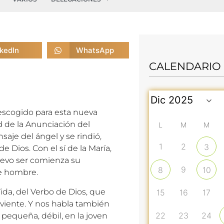
nkedIn
WhatsApp
CALENDARIO
a escogido para esta nueva
 de la Anunciación del
L
M
M
aje del ángel y se rindió,
1
2
3
e Dios. Con el sí de la María,
uevo ser comienza su
9
8
10
ce hombre.
ida, del Verbo de Dios, que
15
16
17
viviente. Y nos habla también
22
23
24
 pequeña, débil, en la joven