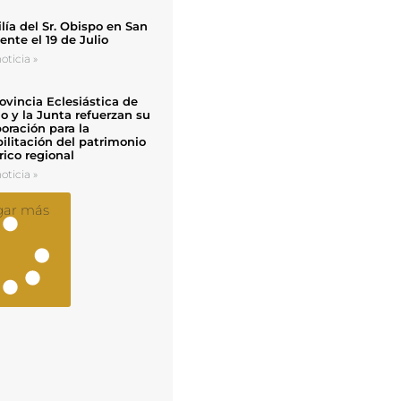
ía del Sr. Obispo en San
nte el 19 de Julio
oticia »
ovincia Eclesiástica de
o y la Junta refuerzan su
oración para la
ilitación del patrimonio
rico regional
oticia »
gar más