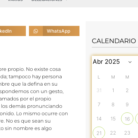
nkedIn
WhatsApp
CALENDARIO
re propio. No existe cosa
ida; tampoco hay persona
L
M
M
bre que la defina en su
31
1
2
respondemos con un gesto,
amados por el propio
7
8
9
a los demás pronunciando
onido. Lo mismo ocurre con
14
15
16
bre. No es que sean su
to sin nombre es algo
22
23
21