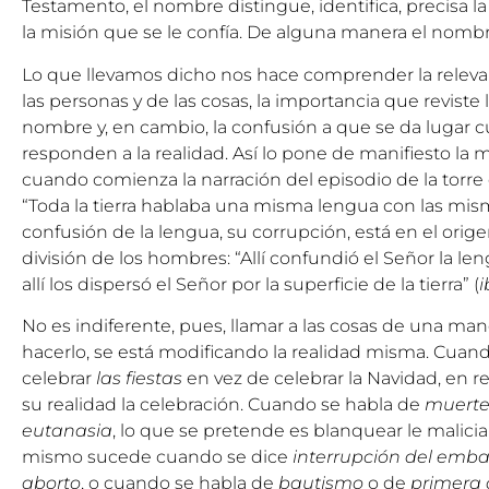
Testamento, el nombre distingue, identifica, precisa la
la misión que se le confía. De alguna manera el nomb
Lo que llevamos dicho nos hace comprender la releva
las personas y de las cosas, la importancia que reviste
nombre y, en cambio, la confusión a que se da lugar c
responden a la realidad. Así lo pone de manifiesto la 
cuando comienza la narración del episodio de la torre
“Toda la tierra hablaba una misma lengua con las mism
confusión de la lengua, su corrupción, está en el origen
división de los hombres: “Allí confundió el Señor la len
allí los dispersó el Señor por la superficie de la tierra” (
No es indiferente, pues, llamar a las cosas de una mane
hacerlo, se está modificando la realidad misma. Cuand
celebrar
las fiestas
en vez de celebrar la Navidad, en r
su realidad la celebración. Cuando se habla de
muerte
eutanasia
, lo que se pretende es blanquear le malicia 
mismo sucede cuando se dice
interrupción del emb
aborto
, o cuando se habla de
bautismo
o de
primera 