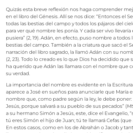
Quizás esta breve reflexión nos haga comprender mejo
en el libro del Génesis. Allí se nos dice: “Entonces el 
todas las bestias del campo y todos los pájaros del ciel
para ver qué nombre les ponía. Y cada ser vivo llevarí
pusiera” (2, 19). Adán, en efecto, puso nombre a todos 
bestias del campo. También a la criatura que sacó el Se
narración del libro sagrado, la llamó Adán con su no
(2, 23). Todo lo creado es lo que Dios ha decidido que s
ha querido que Adán las llamara con el nombre que co
su verdad.
La importancia del nombre es evidente en la Escritur
aparece a José en sueños para anunciarle que María es
nombre que, como padre según la ley, le debe poner
Jesús, porque salvará a su pueblo de sus pecados” (
Mt
a su hermano Simón a Jesús, este, dice el Evangelio, “s
tú eres Simón el hijo de Juan; tú te llamará Cefas (que 
En estos casos, como en los de Abrahán o Jacob y tant