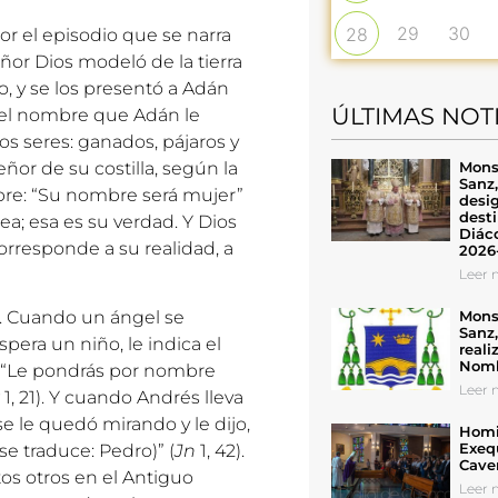
29
30
28
r el episodio que se narra
Señor Dios modeló de la tierra
o, y se los presentó a Adán
ÚLTIMAS NOT
a el nombre que Adán le
los seres: ganados, pájaros y
Mons
ñor de su costilla, según la
Sanz
mbre: “Su nombre será mujer”
desig
desti
ea; esa es su verdad. Y Dios
Diáco
rresponde a su realidad, a
2026
Leer n
Mons
a. Cuando un ángel se
Sanz
pera un niño, le indica el
reali
Nomb
: “Le pondrás por nombre
Leer n
1, 21). Y cuando Andrés lleva
e le quedó mirando y le dijo,
Homil
Exeq
se traduce: Pedro)” (
Jn
1, 42).
Cave
os otros en el Antiguo
Leer n