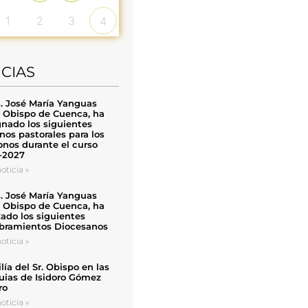
1
2
3
4
ICIAS
. José María Yanguas
, Obispo de Cuenca, ha
nado los siguientes
nos pastorales para los
nos durante el curso
-2027
oticia »
. José María Yanguas
, Obispo de Cuenca, ha
zado los siguientes
ramientos Diocesanos
oticia »
ía del Sr. Obispo en las
uias de Isidoro Gómez
ro
oticia »