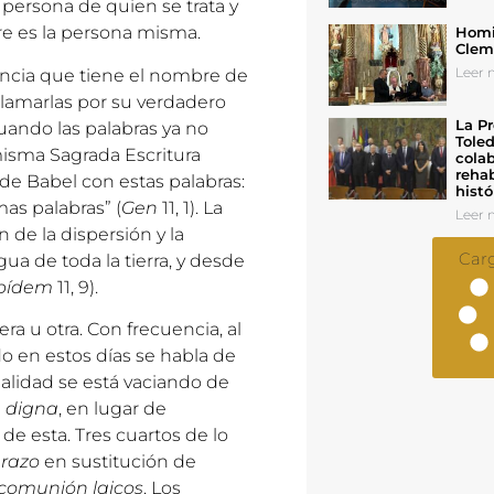
 persona de quien se trata y
re es la persona misma.
Homil
Cleme
Leer n
ncia que tiene el nombre de
 llamarlas por su verdadero
La Pr
uando las palabras ya no
Toled
misma Sagrada Escritura
colab
rehab
 de Babel con estas palabras:
histó
as palabras” (
Gen
11, 1). La
Leer n
 de la dispersión y la
Car
gua de toda la tierra, y desde
ibídem
11, 9).
ra u otra. Con frecuencia, al
o en estos días se habla de
ealidad se está vaciando de
 digna
, en lugar de
de esta. Tres cuartos de lo
arazo
en sustitución de
comunión laicos
. Los