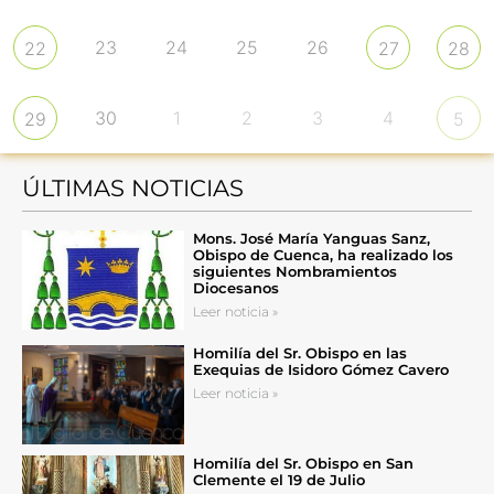
23
24
25
26
22
27
28
30
1
2
3
4
29
5
ÚLTIMAS NOTICIAS
Mons. José María Yanguas Sanz,
Obispo de Cuenca, ha realizado los
siguientes Nombramientos
Diocesanos
Leer noticia »
Homilía del Sr. Obispo en las
Exequias de Isidoro Gómez Cavero
Leer noticia »
Homilía del Sr. Obispo en San
Clemente el 19 de Julio