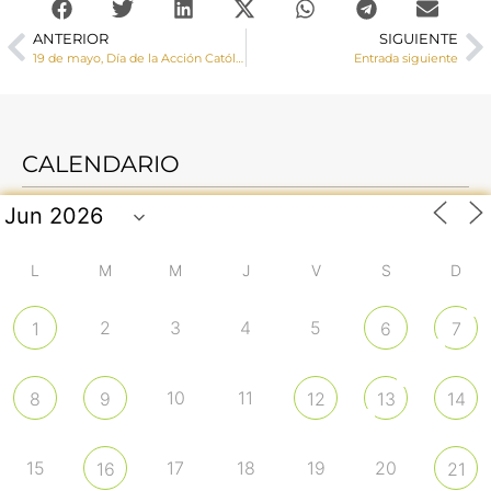
ANTERIOR
SIGUIENTE
19 de mayo, Día de la Acción Católica y del Apostolado Seglar: «Laicos por vocación, llamados a la misión»
Entrada siguiente
CALENDARIO
L
M
M
J
V
S
D
2
3
4
5
1
6
7
10
11
8
9
12
13
14
15
17
18
19
20
16
21