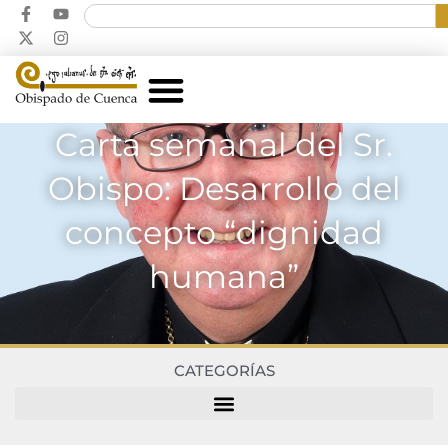
Carta semanal del Sr.
Obispo: Desarrollo del
concepto “dignidad
humana”
CATEGORÍAS