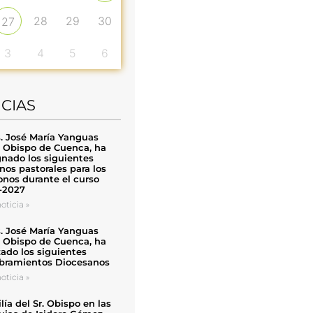
28
29
30
27
3
4
5
6
ICIAS
. José María Yanguas
, Obispo de Cuenca, ha
nado los siguientes
nos pastorales para los
nos durante el curso
-2027
oticia »
. José María Yanguas
, Obispo de Cuenca, ha
zado los siguientes
ramientos Diocesanos
oticia »
ía del Sr. Obispo en las