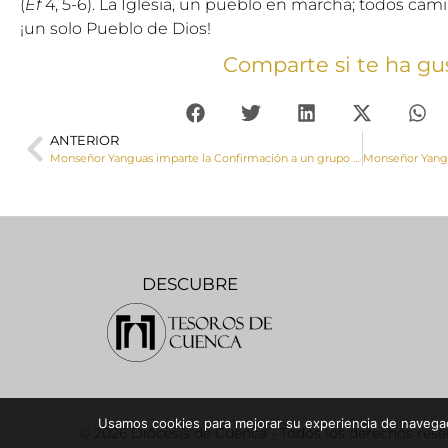
(
Ef
4, 5-6). La Iglesia, un pueblo en marcha; todos cam
¡un solo Pueblo de Dios!
Comparte si te ha gu
ANTERIOR
Monseñor Yanguas imparte la Confirmación a un grupo de jóvenes de Minglanilla
DESCUBRE
Usamos cookies para mejorar su experiencia de navegaci
© 2026 Diócesis de Cuenca - Todos los derechos res