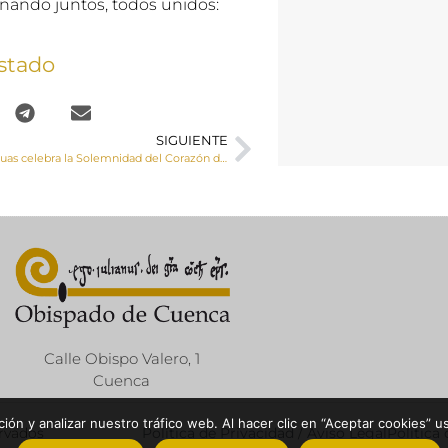
inando juntos, todos unidos:
stado
SIGUIENTE
Monseñor Yanguas celebra la Solemnidad del Corazón de Jesús en la Residencia de Mayores «Sagrado Corazón de Jesús»
Calle Obispo Valero, 1
Cuenca
ón y analizar nuestro tráfico web. Al hacer clic en “Aceptar cookies” u
ervados
Política de Privacidad / Aviso Legal
Política