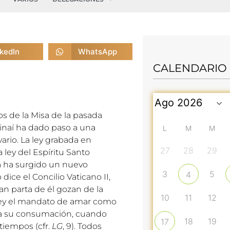
nkedIn
WhatsApp
CALENDARIO
tos de la Misa de la pasada
 Sinaí ha dado paso a una
L
M
M
ario. La ley grabada en
27
28
29
a ley del Espíritu Santo
a ha surgido un nuevo
3
5
4
ice el Concilio Vaticano II,
n parta de él gozan de la
10
11
12
o ley el mandato de amar como
asta su consumación, cuando
18
19
17
 tiempos (cfr.
LG
, 9). Todos