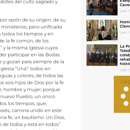
Exeq
dotes del culto sagrado y
Cave
Leer n
por razón de su origen, de su
Homil
Cleme
ministerios, pero unificada
Leer n
n todos los tiempos y en
de la fe común, de los
La Pr
 y la misma Iglesia cuyos
Toled
der participar en las Bodas
colab
rehab
e y gozan para siempre de la
histó
Iglesia “Una”: todos en
Leer n
nguas y colores, de todos las
Car
 sois hijos de Dios por la fe
ibre, hombre y mujer, porque
n nuevo Pueblo, un único
os los tiempos, que,
isés, camina unido en este
una fe, un bautismo. Un Dios,
 de todos y está en todos”