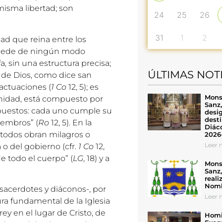
misma libertad; son
24
25
26
31
1
2
ad que reina entre los
puede de ningún modo
, sin una estructura precisa;
ÚLTIMAS NOT
 de Dios, como dice san
 actuaciones (
1 Co
12, 5); es
Mons
idad, está compuesto por
Sanz
uestos: cada uno cumple su
desig
desti
iembros” (
Ro
12, 5). En la
Diáco
i todos obran milagros o
2026
Leer n
o del gobierno (cfr.
1 Co
12,
de todo el cuerpo” (
LG
, 18) y a
Mons
Sanz
reali
Nomb
 sacerdotes y diáconos-, por
Leer n
ura fundamental de la Iglesia
ey en el lugar de Cristo, de
Homil