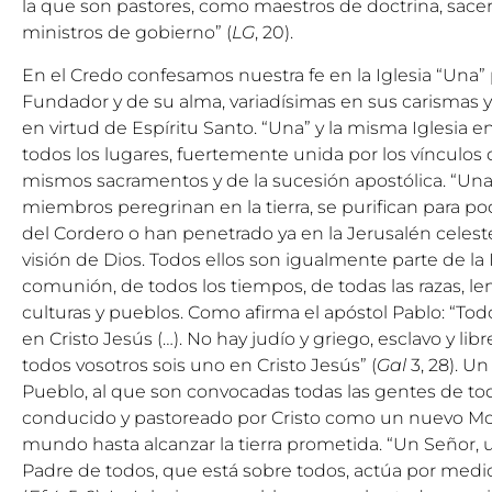
la que son pastores, como maestros de doctrina, sacer
ministros de gobierno” (
LG
, 20).
En el Credo confesamos nuestra fe en la Iglesia “Una” 
Fundador y de su alma, variadísimas en sus carismas y 
en virtud de Espíritu Santo. “Una” y la misma Iglesia e
todos los lugares, fuertemente unida por los vínculos 
mismos sacramentos y de la sucesión apostólica. “Una”
miembros peregrinan en la tierra, se purifican para po
del Cordero o han penetrado ya en la Jerusalén celest
visión de Dios. Todos ellos son igualmente parte de la 
comunión, de todos los tiempos, de todas las razas, le
culturas y pueblos. Como afirma el apóstol Pablo: “Todos
en Cristo Jesús (…). No hay judío y griego, esclavo y l
todos vosotros sois uno en Cristo Jesús” (
Gal
3, 28). U
Pueblo, al que son convocadas todas las gentes de tod
conducido y pastoreado por Cristo como un nuevo Mo
mundo hasta alcanzar la tierra prometida. “Un Señor, 
Padre de todos, que está sobre todos, actúa por medio