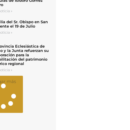
uias de Isidoro Gómez
ro
oticia »
ía del Sr. Obispo en San
nte el 19 de Julio
oticia »
ovincia Eclesiástica de
o y la Junta refuerzan su
oración para la
ilitación del patrimonio
rico regional
oticia »
gar más