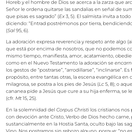
Horeb y el hombre de Dios se acerca a la zarza que a
Señor le ordena quitarse las sandalias en señal de sumo
que pisas es sagrado” (
Ex
3, 5). El salmista invita a tod
diciendo: “Entrad postrémonos por tierra, bendiciendo
(
Sal
95, 6).
La adoración expresa reverencia y respeto ante algo (
que está por encima de nosotros, que no podemos cont
mismo tiempo, manifiesta, amor, acatamiento, obedien
como en el Nuevo Testamento la adoración se
encar
los gestos de “postrarse”, “arrodillarse”, “inclinarse”. Es 
propósito, entre tantas otras, la escena evangélica en 
milagrosa, se postra a los pies de Jesús (
Lc
5, 8); o aqu
cananea pide a Jesús que cure a su hija enferma, se le 
(cfr.
Mt
15, 25).
En la solemnidad del
Corpus Christi
los cristianos nos
con devoción ante Cristo, Verbo de Dios hecho carne, 
sustancialmente en la Hostia Santa, oculto bajo las sa
Vino. Nos postramos sin rebozo alguno, porque: “no es