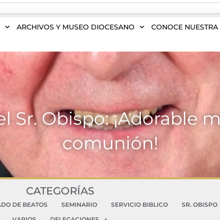
S
ARCHIVOS Y MUSEO DIOCESANO
CONOCE NUESTRA 
l Sr. Obispo: ¡Adorable m
comunión!
CATEGORÍAS
ADO DE BEATOS
SEMINARIO
SERVICIO BIBLICO
SR. OBISPO
VARIOS
DELEGACIONES