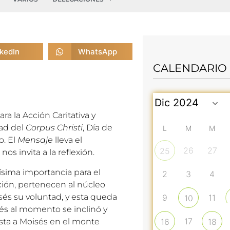
nkedIn
WhatsApp
CALENDARIO
a la Acción Caritativa y
ad del
Corpus Christi
, Día de
L
M
M
o. El
Mensaje
lleva el
26
27
25
 nos invita a la reflexión.
ísima importancia para el
2
3
4
ación, pertenecen al núcleo
isés su voluntad, y esta queda
9
11
10
isés al momento se inclinó y
17
esta a Moisés en el monte
16
18