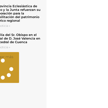
ovincia Eclesiástica de
o y la Junta refuerzan su
oración para la
ilitación del patrimonio
rico regional
oticia »
ía del Sr. Obispo en el
al de D. José Valencia en
tedral de Cuenca
oticia »
gar más