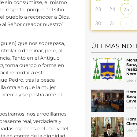
rde sin consumirse, el mismo
23
24
25
 respeto, porque: “el sitio
o el pueblo a reconocer a Dios,
30
31
1
 al Señor creador nuestro”
alguien) que nos sobrepasa,
ÚLTIMAS NOT
rolar o dominar; pero, al
cia. Tanto en el Antiguo
Mons
Sanz
na
, toma cuerpo o forma en
reali
fácil recordar a este
Nomb
que Pedro, tras la pesca
Leer n
ella otra en que la mujer
Homil
acerca y se postra ante él
Exeq
Cave
Leer n
 postramos, nos arrodillamos
Homil
presente real, verdadera y
Cleme
gradas especies del Pan y del
Leer n
tá en contra de la dignidad,