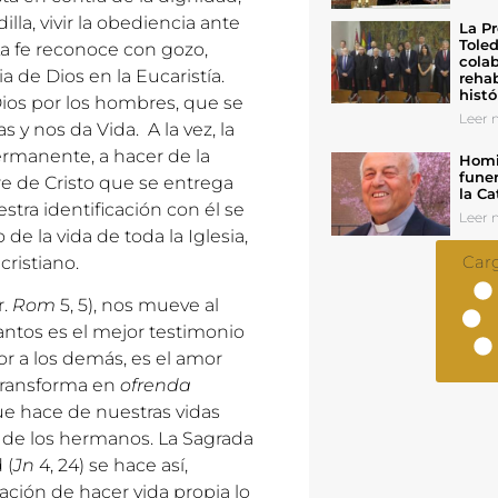
lla, vivir la obediencia ante
La Pr
Toled
. La fe reconoce con gozo,
colab
a de Dios en la Eucaristía.
rehab
histó
Dios por los hombres, que se
Leer n
y nos da Vida. A la vez, la
ermanente, a hacer de la
Homil
funer
re de Cristo que se entrega
la Ca
tra identificación con él se
Leer n
 de la vida de toda la Iglesia,
Car
cristiano.
r.
Rom
5, 5), nos mueve al
ntos es el mejor testimonio
or a los demás, es el amor
 transforma en
ofrenda
que hace de nuestras vidas
o de los hermanos. La Sagrada
 (
Jn
4, 24) se hace así,
ción de hacer vida propia lo