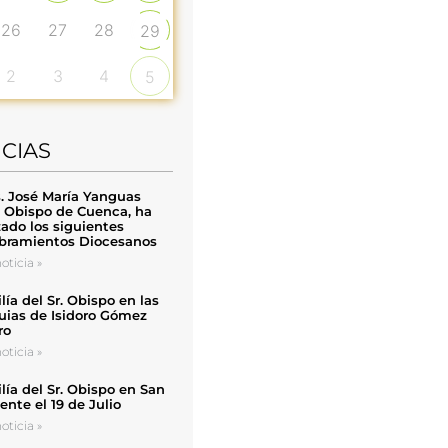
26
27
28
29
2
3
4
5
ICIAS
. José María Yanguas
, Obispo de Cuenca, ha
zado los siguientes
ramientos Diocesanos
oticia »
ía del Sr. Obispo en las
uias de Isidoro Gómez
ro
oticia »
ía del Sr. Obispo en San
nte el 19 de Julio
oticia »