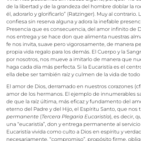
de la libertad y de la grandeza del hombre doblar la rodi
él, adorarlo y glorificarlo” (Ratzinger). Muy al contrario
confiesa sin reserva alguna y adora la inefable presenci
Presencia que es consecuencia, del amor infinito de 
nos entrega y se hace don que alimenta nuestras almas 
fe nos invita, suave pero vigorosamente, de manera p
propia vida regalo para los demás. El Cuerpo y la Sang
por nosotros, nos mueve a imitarlo de manera que nues
haga cada día más perfecta. Si la Eucaristía es el centro
ella debe ser también raíz y culmen de la vida de todo 
El amor de Dios, derramado en nuestros corazones (cf
amor de los hermanos. El ejemplo de innumerables sa
de que la raíz última, más eficaz y fundamento del am
eterno del Padre y del Hijo, el Espíritu Santo, que nos
permanente
(
Tercera Plegaria Eucaristía
), es decir, 
una “eucaristía”, don y entrega permanente al servici
Eucaristía vivida como culto a Dios en espíritu y verdad
necesariamente, “compromiso”, propósito firme, obliga