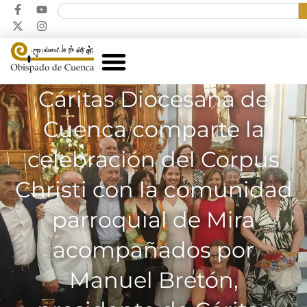
Cáritas Diocesana de
Cuenca comparte la
celebración del Corpus
Christi con la comunidad
parroquial de Mira
acompañados por
Manuel Bretón,