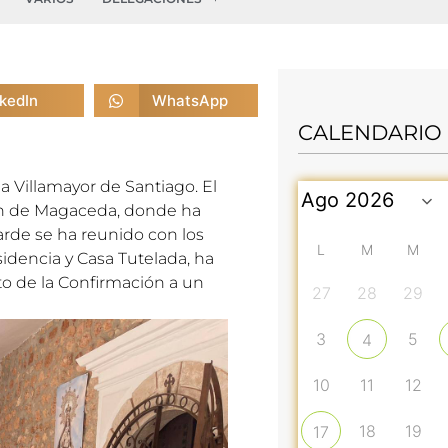
nkedIn
WhatsApp
CALENDARIO
l a Villamayor de Santiago. El
gen de Magaceda, donde ha
arde se ha reunido con los
L
M
M
idencia y Casa Tutelada, ha
to de la Confirmación a un
27
28
29
3
5
4
10
11
12
18
19
17