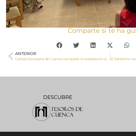
Comparte si te ha gu
ANTERIOR
Cáritas Diocesana de Cuenca comparte la celebración del Corpus Christi con la comunidad parroquial de Mira acompañados por Manuel Bretón, presidente de Cáritas española
DESCUBRE