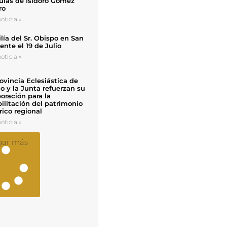
uias de Isidoro Gómez
ro
oticia »
ía del Sr. Obispo en San
nte el 19 de Julio
oticia »
ovincia Eclesiástica de
o y la Junta refuerzan su
oración para la
ilitación del patrimonio
rico regional
oticia »
gar más