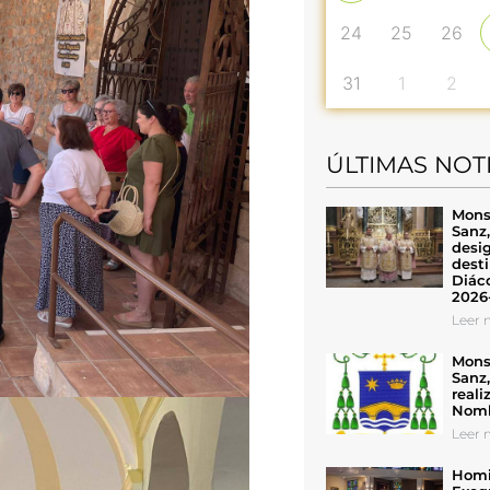
24
25
26
31
1
2
ÚLTIMAS NOT
Mons
Sanz
desig
desti
Diáco
2026
Leer n
Mons
Sanz
reali
Nomb
Leer n
Homil