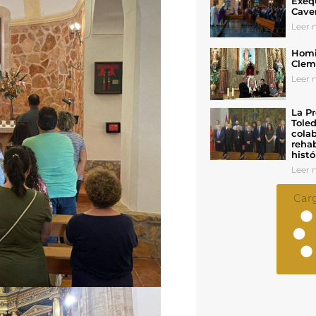
Exeq
Cave
Leer n
Homil
Cleme
Leer n
La Pr
Toled
colab
rehab
histó
Leer n
Car