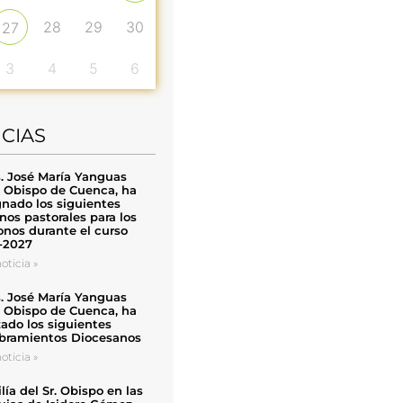
28
29
30
27
3
4
5
6
ICIAS
. José María Yanguas
, Obispo de Cuenca, ha
nado los siguientes
nos pastorales para los
nos durante el curso
-2027
oticia »
. José María Yanguas
, Obispo de Cuenca, ha
zado los siguientes
ramientos Diocesanos
oticia »
ía del Sr. Obispo en las