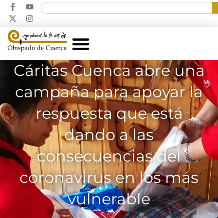
Cáritas Cuenca abre una
campaña para apoyar la
respuesta que está
dando a las
consecuencias del
coronavirus en los más
vulnerable