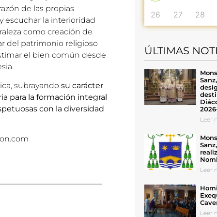
 razón de las propias
26
27
28
y escuchar la interioridad
turaleza como creación de
r del patrimonio religioso
ÚLTIMAS NOT
 estimar el bien común desde
sia.
Mons
Sanz
lica, subrayando
su carácter
desig
desti
ia para la formación integral
Diáco
spetuosas con la diversidad
2026
Leer n
Mons
ion.com
Sanz
reali
Nomb
Leer n
Homil
Exeq
Cave
Leer n