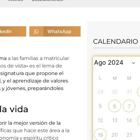
nkedIn
WhatsApp
CALENDARIO
ima
a las familias a matricular
tos de vista» es el lema de
asignatura que propone el
L
M
M
, y el aprendizaje de valores
os y jóvenes, preparándoles
29
30
31
5
6
7
la vida
12
13
14
brir la mejor versión de la
ficas que hace este área a la
20
21
19
nomía y espíritu crítico