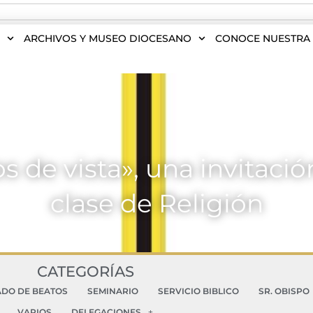
S
ARCHIVOS Y MUSEO DIOCESANO
CONOCE NUESTRA 
s de vista», una invitació
clase de Religión
CATEGORÍAS
ADO DE BEATOS
SEMINARIO
SERVICIO BIBLICO
SR. OBISPO
VARIOS
DELEGACIONES