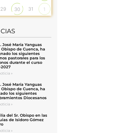
29
31
30
1
ICIAS
. José María Yanguas
, Obispo de Cuenca, ha
nado los siguientes
nos pastorales para los
nos durante el curso
-2027
oticia »
. José María Yanguas
, Obispo de Cuenca, ha
zado los siguientes
ramientos Diocesanos
oticia »
ía del Sr. Obispo en las
uias de Isidoro Gómez
ro
oticia »