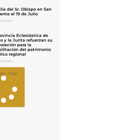
ía del Sr. Obispo en San
nte el 19 de Julio
oticia »
ovincia Eclesiástica de
o y la Junta refuerzan su
oración para la
ilitación del patrimonio
rico regional
oticia »
gar más