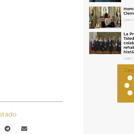
Homil
Cleme
Leer n
La Pr
Toled
colab
rehab
histó
Leer n
Car
stado