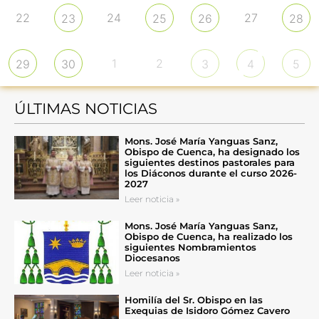
22
24
27
23
25
26
28
1
2
29
30
3
4
5
ÚLTIMAS NOTICIAS
Mons. José María Yanguas Sanz,
Obispo de Cuenca, ha designado los
siguientes destinos pastorales para
los Diáconos durante el curso 2026-
2027
Leer noticia »
Mons. José María Yanguas Sanz,
Obispo de Cuenca, ha realizado los
siguientes Nombramientos
Diocesanos
Leer noticia »
Homilía del Sr. Obispo en las
Exequias de Isidoro Gómez Cavero