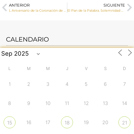
ANTERIOR
SIGUIENTE
L Aniversario de la Coronación de Nuestra Señora de Rus de San Clemente. Crónica y homilía del obispo de Cuenca.
El Pan de la Palabra. Solemnidad de Pentecostés
CALENDARIO
L
M
M
J
V
S
D
1
2
3
4
5
6
7
8
9
10
11
12
13
14
16
17
19
20
15
18
21