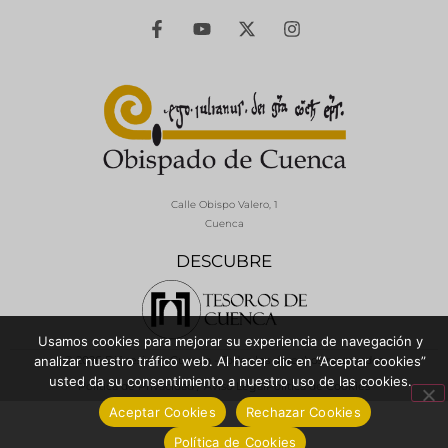
Calle Obispo Valero, 1
Cuenca
DESCUBRE
Usamos cookies para mejorar su experiencia de navegación y
© 2026 Diócesis de Cuenca - Todos los derechos reservados
analizar nuestro tráfico web. Al hacer clic en “Aceptar cookies”
usted da su consentimiento a nuestro uso de las cookies.
Política de Privacidad / Aviso Legal
Política de Cookies
Aceptar Cookies
Rechazar Cookies
Política de Cookies