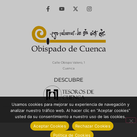
Calle Obispo Valero, 1
Cuenca
DESCUBRE
Usamos cookies para mejorar su experiencia de navegación y
© 2026 Diócesis de Cuenca - Todos los derechos reservados
analizar nuestro tráfico web. Al hacer clic en “Aceptar cookies”
usted da su consentimiento a nuestro uso de las cookies.
Política de Privacidad / Aviso Legal
Política de Cookies
Aceptar Cookies
Rechazar Cookies
Política de Cookies