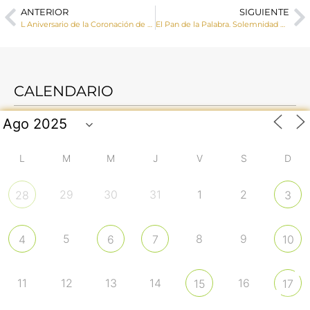
ANTERIOR
SIGUIENTE
L Aniversario de la Coronación de Nuestra Señora de Rus de San Clemente. Crónica y homilía del obispo de Cuenca.
El Pan de la Palabra. Solemnidad de Pentecostés
CALENDARIO
L
M
M
J
V
S
D
29
30
31
1
2
28
3
5
8
9
4
6
7
10
11
12
13
14
16
15
17