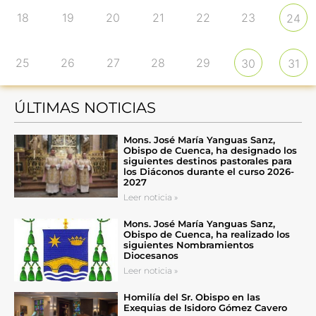
18
19
20
21
22
23
24
25
26
27
28
29
30
31
ÚLTIMAS NOTICIAS
Mons. José María Yanguas Sanz,
Obispo de Cuenca, ha designado los
siguientes destinos pastorales para
los Diáconos durante el curso 2026-
2027
Leer noticia »
Mons. José María Yanguas Sanz,
Obispo de Cuenca, ha realizado los
siguientes Nombramientos
Diocesanos
Leer noticia »
Homilía del Sr. Obispo en las
Exequias de Isidoro Gómez Cavero