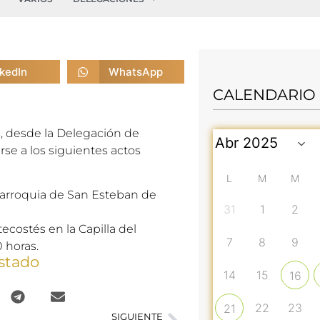
nkedIn
WhatsApp
CALENDARIO
, desde la Delegación de
rse a los siguientes actos
L
M
M
 Parroquia de San Esteban de
31
1
2
ecostés en la Capilla del
7
8
9
0 horas.
stado
14
15
16
22
23
21
SIGUIENTE