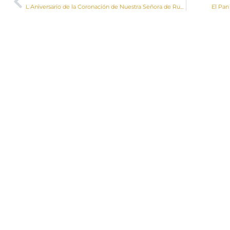
L Aniversario de la Coronación de Nuestra Señora de Rus de San Clemente. Crónica y homilía del obispo de Cuenca.
El Pan