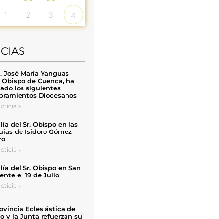
1
2
3
4
ICIAS
. José María Yanguas
, Obispo de Cuenca, ha
zado los siguientes
ramientos Diocesanos
oticia »
ía del Sr. Obispo en las
uias de Isidoro Gómez
ro
oticia »
ía del Sr. Obispo en San
nte el 19 de Julio
oticia »
ovincia Eclesiástica de
o y la Junta refuerzan su