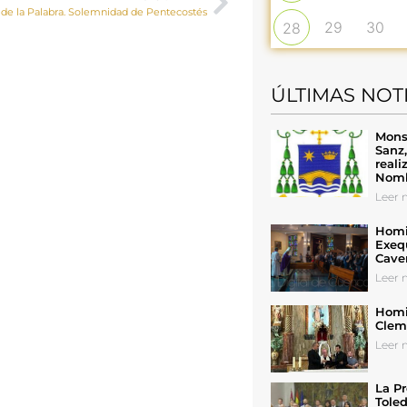
 de la Palabra. Solemnidad de Pentecostés
29
30
28
ÚLTIMAS NOT
Mons
Sanz
reali
Nomb
Leer n
Homil
Exeq
Cave
Leer n
Homil
Cleme
Leer n
La Pr
Toled