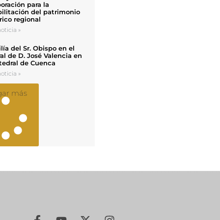
oración para la
ilitación del patrimonio
rico regional
oticia »
ía del Sr. Obispo en el
al de D. José Valencia en
tedral de Cuenca
oticia »
gar más