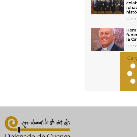
colab
rehab
histó
Leer n
Homil
funer
la Ca
Leer n
Car