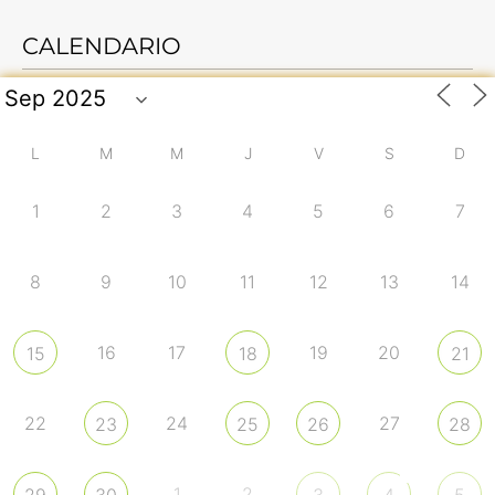
CALENDARIO
L
M
M
J
V
S
D
1
2
3
4
5
6
7
8
9
10
11
12
13
14
16
17
19
20
15
18
21
22
24
27
23
25
26
28
1
2
29
30
3
4
5