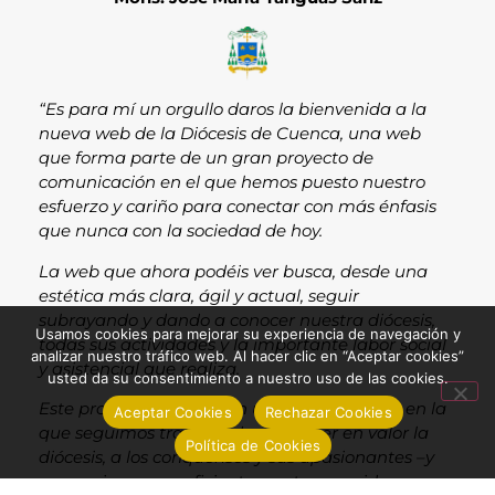
“Es para mí un orgullo daros la bienvenida a la
nueva web de la Diócesis de Cuenca, una web
que forma parte de un gran proyecto de
comunicación en el que hemos puesto nuestro
esfuerzo y cariño para conectar con más énfasis
que nunca con la sociedad de hoy.
La web que ahora podéis ver busca, desde una
estética más clara, ágil y actual, seguir
subrayando y dando a conocer nuestra diócesis,
Usamos cookies para mejorar su experiencia de navegación y
todas sus actividades y la importante labor social
analizar nuestro tráfico web. Al hacer clic en “Aceptar cookies”
y asistencial que realiza.
usted da su consentimiento a nuestro uso de las cookies.
Este proyecto cuenta con una segunda fase en la
Aceptar Cookies
Rechazar Cookies
que seguimos trabajando por poner en valor la
Política de Cookies
diócesis, a los conquenses y sus apasionantes –y
en ocasiones no suficientemente conocidos-