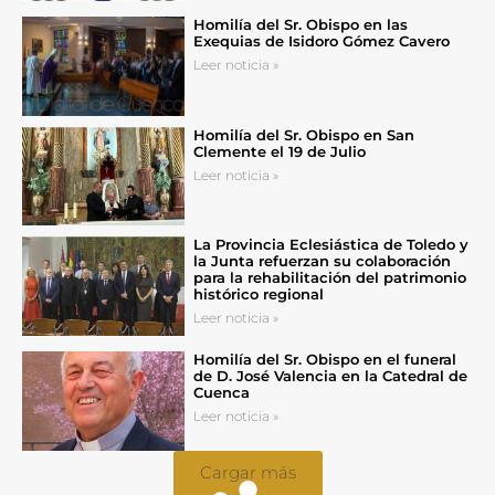
Homilía del Sr. Obispo en las
Exequias de Isidoro Gómez Cavero
Leer noticia »
Homilía del Sr. Obispo en San
Clemente el 19 de Julio
Leer noticia »
La Provincia Eclesiástica de Toledo y
la Junta refuerzan su colaboración
para la rehabilitación del patrimonio
histórico regional
Leer noticia »
Homilía del Sr. Obispo en el funeral
de D. José Valencia en la Catedral de
Cuenca
Leer noticia »
Cargar más