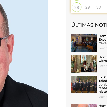
29
30
28
ÚLTIMAS NOT
Homil
Exeq
Cave
Leer n
Homil
Cleme
Leer n
La Pr
Toled
colab
rehab
histó
Leer n
Homil