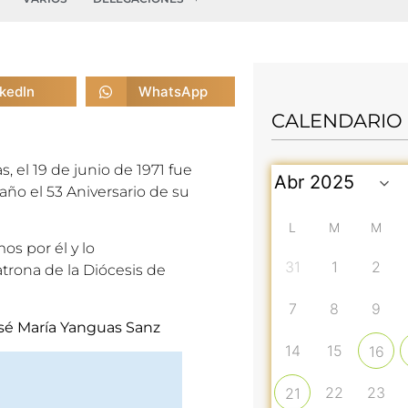
nkedIn
WhatsApp
CALENDARIO
 el 19 de junio de 1971 fue
ño el 53 Aniversario de su
L
M
M
os por él y lo
31
1
2
rona de la Diócesis de
7
8
9
sé María Yanguas Sanz
14
15
16
22
23
21