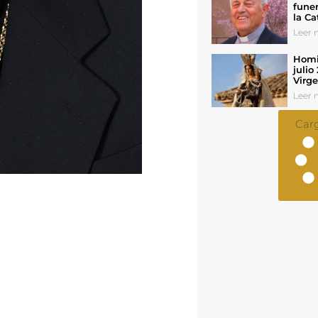
funer
la Ca
Leer n
Homil
julio
Virg
Leer n
Car