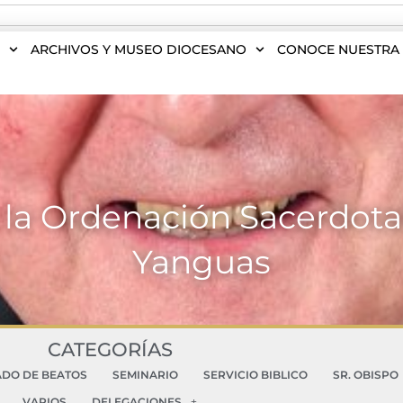
S
ARCHIVOS Y MUSEO DIOCESANO
CONOCE NUESTRA 
 la Ordenación Sacerdota
Yanguas
CATEGORÍAS
ADO DE BEATOS
SEMINARIO
SERVICIO BIBLICO
SR. OBISPO
VARIOS
DELEGACIONES