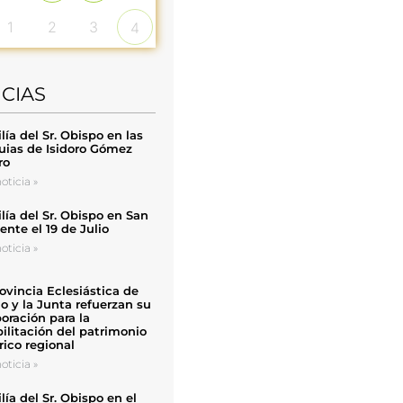
1
2
3
4
ICIAS
ía del Sr. Obispo en las
uias de Isidoro Gómez
ro
oticia »
ía del Sr. Obispo en San
nte el 19 de Julio
oticia »
ovincia Eclesiástica de
o y la Junta refuerzan su
oración para la
ilitación del patrimonio
rico regional
oticia »
ía del Sr. Obispo en el