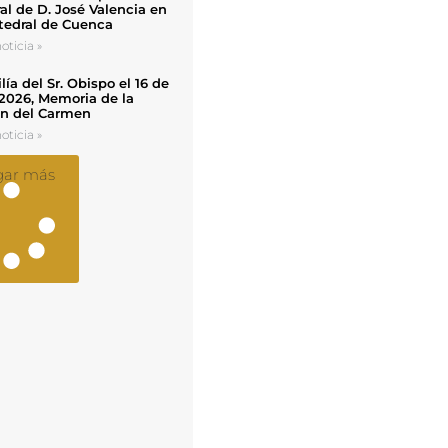
al de D. José Valencia en
tedral de Cuenca
oticia »
ía del Sr. Obispo el 16 de
 2026, Memoria de la
en del Carmen
oticia »
gar más