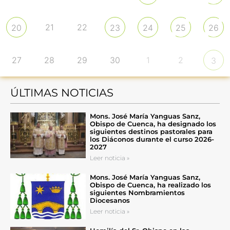
21
22
20
23
24
25
26
27
28
29
30
1
2
3
ÚLTIMAS NOTICIAS
Mons. José María Yanguas Sanz,
Obispo de Cuenca, ha designado los
siguientes destinos pastorales para
los Diáconos durante el curso 2026-
2027
Leer noticia »
Mons. José María Yanguas Sanz,
Obispo de Cuenca, ha realizado los
siguientes Nombramientos
Diocesanos
Leer noticia »