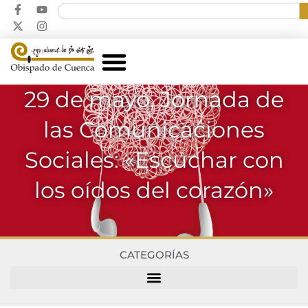
29 de mayo, Jornada de
las Comunicaciones
Sociales: «Escuchar con
los oídos del corazón»
CATEGORÍAS