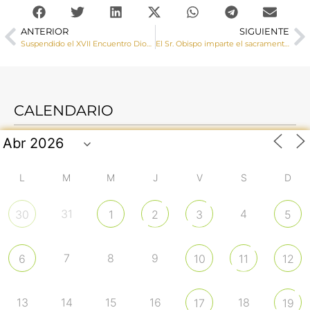
ANTERIOR
SIGUIENTE
Suspendido el XVII Encuentro Diocesano de Hermandades y Cofradías
El Sr. Obispo imparte el sacramento de la Confirmación a un grupo de jóvenes de Casasimarro
CALENDARIO
L
M
M
J
V
S
D
31
4
30
1
2
3
5
7
8
9
6
10
11
12
13
14
15
16
18
17
19