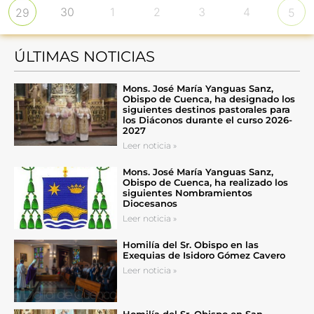
30
1
2
3
4
29
5
ÚLTIMAS NOTICIAS
Mons. José María Yanguas Sanz,
Obispo de Cuenca, ha designado los
siguientes destinos pastorales para
los Diáconos durante el curso 2026-
2027
Leer noticia »
Mons. José María Yanguas Sanz,
Obispo de Cuenca, ha realizado los
siguientes Nombramientos
Diocesanos
Leer noticia »
Homilía del Sr. Obispo en las
Exequias de Isidoro Gómez Cavero
Leer noticia »