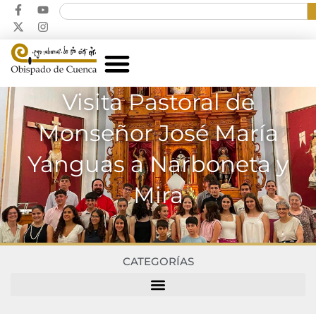
Visita Pastoral de
Monseñor José María
Yanguas a Narboneta y
Mira
CATEGORÍAS