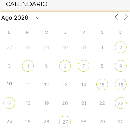
CALENDARIO
L
M
M
J
V
S
D
27
28
29
30
31
1
2
3
5
8
4
6
7
9
10
11
12
13
14
15
16
18
19
20
21
22
17
23
24
25
26
28
29
30
27